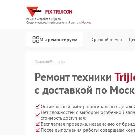
FIX-TRIJICON
Ремонт устройств Trijicon
Специализированный cервисный центр г.
Москва
Мы ремонтируем
Срочный ремонт
Це
Главная
Доставка
Ремонт техники
Ремонт оптических прицелов Trijicon
Ремонт коллиматорных прицелов Trijicon
Trij
с доставкой по Мос
Оптимальный выбор оригинальных деталей
Нет сложностей с выбором особенной запч
стоимость доступная;
Бесплатная проверка, независимо от брэнд
После выполнения работы совершаем контр