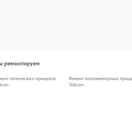
ы ремонтируем
монт оптических прицелов
Ремонт коллиматорных приц
jicon
Trijicon