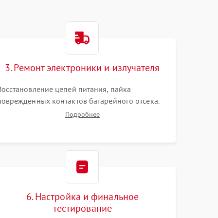
3. Ремонт электроники и излучателя
Восстановление цепей питания, пайка
поврежденных контактов батарейного отсека.
Замена вышедшего из строя светодиода или
Подробнее
микросхемы управления яркостью. Очистка
платы от коррозии и нанесение защитного лака
для предотвращения замыканий.
6. Настройка и финальное
тестирование