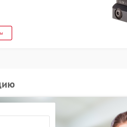
ны
цию