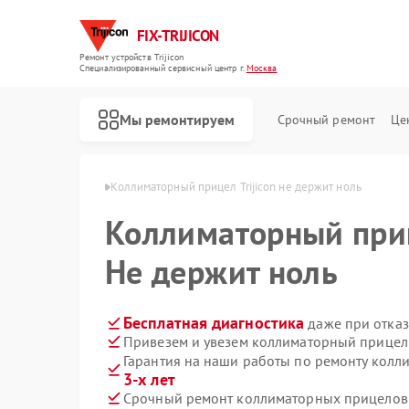
FIX-TRIJICON
Ремонт устройств Trijicon
Специализированный cервисный центр г.
Москва
Мы ремонтируем
Срочный ремонт
Це
Ремонт оптических прицелов Trijicon
в Trijicon в Москве
Коллиматорный прицел Trijicon не держит ноль
Коллиматорный пр
Не держит ноль
Бесплатная диагностика
даже при отказ
Привезем и увезем коллиматорный прицел T
Гарантия на наши работы по ремонту колл
3-х лет
Срочный ремонт коллиматорных прицелов Tr