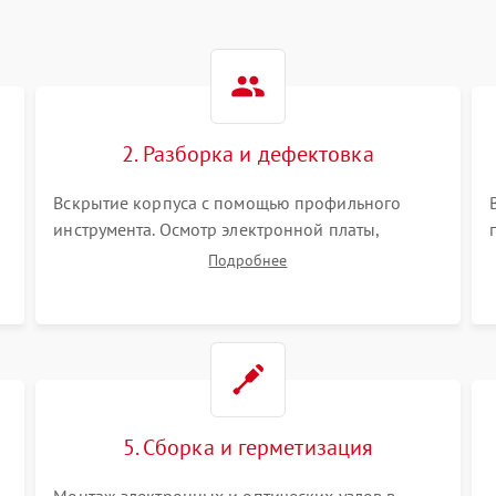
2. Разборка и дефектовка
Вскрытие корпуса с помощью профильного
инструмента. Осмотр электронной платы,
светодиодного или лазерного излучателя, а
Подробнее
также механизма выверки. Проверка
уплотнительных прокладок и выявление следов
окисления контактов или попадания влаги.
5. Сборка и герметизация