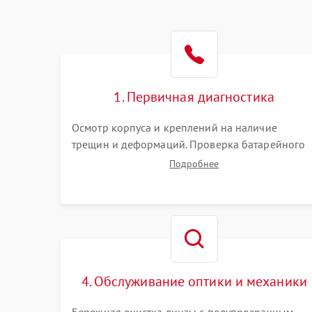
1. Первичная диагностика
Осмотр корпуса и креплений на наличие
трещин и деформаций. Проверка батарейного
отсека, контактов и работы излучателя. Оценка
Подробнее
яркости и четкости прицельной марки на
разных режимах. Выявление проблем с
регулировкой поправок и целостностью линзы.
4. Обслуживание оптики и механики