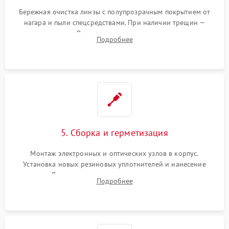
Бережная очистка линзы с полупрозрачным покрытием от
нагара и пыли спецсредствами. При наличии трещин —
замена стекла. Восстановление или замена пружин и
Подробнее
резьбовых элементов в механизме ввода поправок для
устранения люфтов и сбоев пристрелки.
5. Сборка и герметизация
Монтаж электронных и оптических узлов в корпус.
Установка новых резиновых уплотнителей и нанесение
герметика. Для закрытых коллиматоров — вакуумирование и
Подробнее
заполнение инертным газом для исключения запотевания
линзы при перепадах температур.