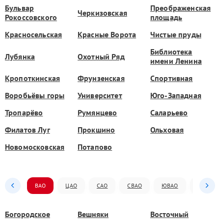
Бульвар
Преображенская
Черкизовская
Рокоссовского
площадь
Красносельская
Красные Ворота
Чистые пруды
Библиотека
Лубянка
Охотный Ряд
имени Ленина
Кропоткинская
Фрунзенская
Спортивная
Воробьёвы горы
Университет
Юго-Западная
Тропарёво
Румянцево
Саларьево
Филатов Луг
Прокшино
Ольховая
Новомосковская
Потапово
ВАО
ЦАО
САО
СВАО
ЮВАО
ЮАО
Богородское
Вешняки
Восточный