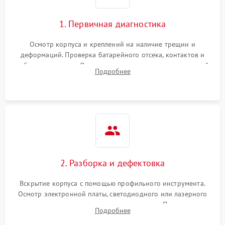
1. Первичная диагностика
Осмотр корпуса и креплений на наличие трещин и
деформаций. Проверка батарейного отсека, контактов и
работы излучателя. Оценка яркости и четкости прицельной
Подробнее
марки на разных режимах. Выявление проблем с
регулировкой поправок и целостностью линзы.
2. Разборка и дефектовка
Вскрытие корпуса с помощью профильного инструмента.
Осмотр электронной платы, светодиодного или лазерного
излучателя, а также механизма выверки. Проверка
Подробнее
уплотнительных прокладок и выявление следов окисления