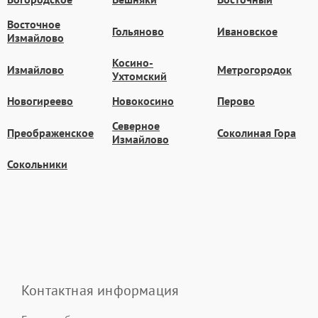
Восточное
Гольяново
Ивановское
Измайлово
Косино-
Измайлово
Метрогородок
Ухтомский
Новогиреево
Новокосино
Перово
Северное
Преображенское
Соколиная Гора
Измайлово
Сокольники
Контактная информация