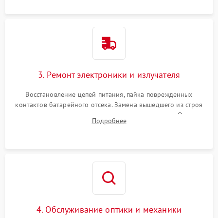
контактов или попадания влаги.
3. Ремонт электроники и излучателя
Восстановление цепей питания, пайка поврежденных
контактов батарейного отсека. Замена вышедшего из строя
светодиода или микросхемы управления яркостью. Очистка
Подробнее
платы от коррозии и нанесение защитного лака для
предотвращения замыканий.
4. Обслуживание оптики и механики