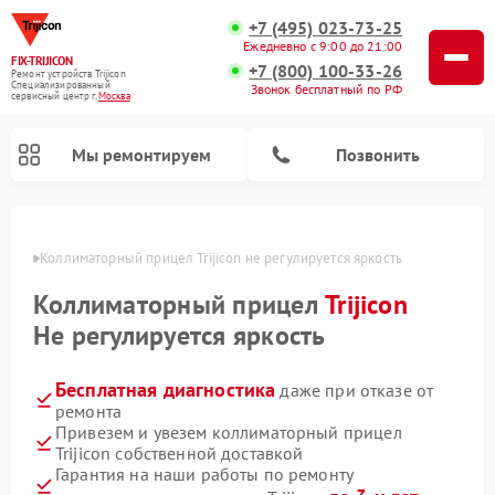
+7 (495) 023-73-25
Ежедневно с 9:00 до 21:00
FIX-TRIJICON
+7 (800) 100-33-26
Ремонт устройств Trijicon
Специализированный
Звонок бесплатный по РФ
cервисный центр г.
Москва
Мы ремонтируем
Позвонить
оскве
Коллиматорный прицел Trijicon не регулируется яркость
Ремонт оптических прицелов Trijicon
Коллиматорный прицел
Trijicon
Не регулируется яркость
Бесплатная диагностика
даже при отказе от
ремонта
Привезем и увезем коллиматорный прицел
Trijicon собственной доставкой
Гарантия на наши работы по ремонту