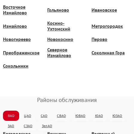
Восточное
Гольяново
Ивановское
Измайлово
Косино-
Измайлово
Метрогородок
Ухтомский
Новогиреево
Новокосино
Перово
Северное
Преображенское
Соколиная Гора
Измайлово
Сокольники
Районы обслуживания
ВАО
ЦАО
САО
СВАО
ЮВАО
ЮАО
ЮЗАО
ЗАО
СЗАО
ЗелАО
Богородское
Вешняки
Восточный