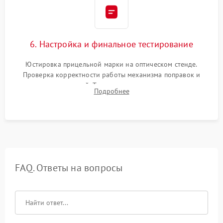
6. Настройка и финальное тестирование
Юстировка прицельной марки на оптическом стенде.
Проверка корректности работы механизма поправок и
отсутствия искажений. Тестирование прицела на ударном
Подробнее
стенде для подтверждения устойчивости к отдаче оружия и
надежного сохранения нуля.
FAQ. Ответы на вопросы