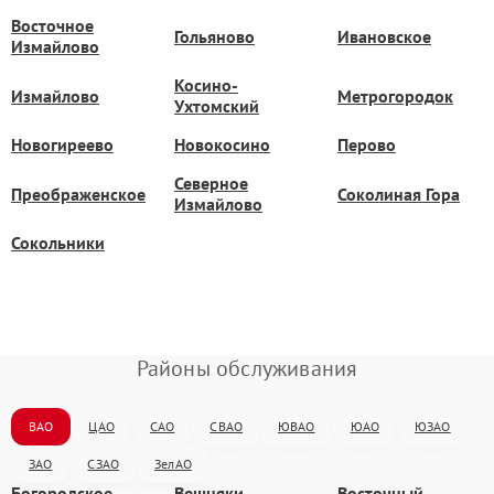
Восточное
Гольяново
Ивановское
Измайлово
Косино-
Измайлово
Метрогородок
Ухтомский
Новогиреево
Новокосино
Перово
Северное
Преображенское
Соколиная Гора
Измайлово
Сокольники
Районы обслуживания
ВАО
ЦАО
САО
СВАО
ЮВАО
ЮАО
ЮЗАО
ЗАО
СЗАО
ЗелАО
Богородское
Вешняки
Восточный