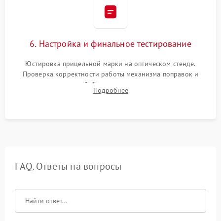
6. Настройка и финальное тестирование
Юстировка прицельной марки на оптическом стенде.
Проверка корректности работы механизма поправок и
отсутствия искажений. Тестирование прицела на ударном
Подробнее
стенде для подтверждения устойчивости к отдаче оружия и
надежного сохранения нуля.
FAQ. Ответы на вопросы