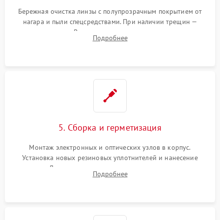
Бережная очистка линзы с полупрозрачным покрытием от
нагара и пыли спецсредствами. При наличии трещин —
замена стекла. Восстановление или замена пружин и
Подробнее
резьбовых элементов в механизме ввода поправок для
устранения люфтов и сбоев пристрелки.
5. Сборка и герметизация
Монтаж электронных и оптических узлов в корпус.
Установка новых резиновых уплотнителей и нанесение
герметика. Для закрытых коллиматоров — вакуумирование и
Подробнее
заполнение инертным газом для исключения запотевания
линзы при перепадах температур.