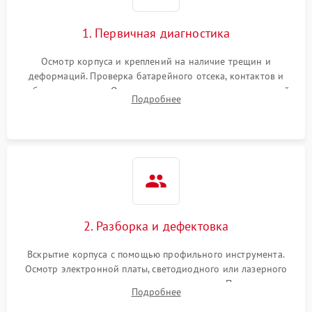
1. Первичная диагностика
Осмотр корпуса и креплений на наличие трещин и
деформаций. Проверка батарейного отсека, контактов и
работы излучателя. Оценка яркости и четкости прицельной
Подробнее
марки на разных режимах. Выявление проблем с
регулировкой поправок и целостностью линзы.
2. Разборка и дефектовка
Вскрытие корпуса с помощью профильного инструмента.
Осмотр электронной платы, светодиодного или лазерного
излучателя, а также механизма выверки. Проверка
Подробнее
уплотнительных прокладок и выявление следов окисления