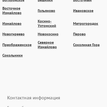
Восточное
Гольяново
Ивановское
Измайлово
Косино-
Измайлово
Метрогородок
Ухтомский
Новогиреево
Новокосино
Перово
Северное
Преображенское
Соколиная Гора
Измайлово
Сокольники
Контактная информация