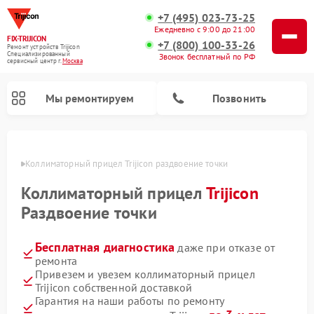
+7 (495) 023-73-25
Ежедневно с 9:00 до 21:00
FIX-TRIJICON
+7 (800) 100-33-26
Ремонт устройств Trijicon
Специализированный
Звонок бесплатный по РФ
cервисный центр г.
Москва
Мы ремонтируем
Позвонить
оскве
Коллиматорный прицел Trijicon раздвоение точки
Ремонт оптических прицелов Trijicon
Коллиматорный прицел
Trijicon
Раздвоение точки
Бесплатная диагностика
даже при отказе от
ремонта
Привезем и увезем коллиматорный прицел
Trijicon собственной доставкой
Гарантия на наши работы по ремонту