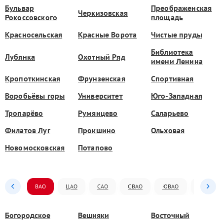
Бульвар
Преображенская
Черкизовская
Рокоссовского
площадь
Красносельская
Красные Ворота
Чистые пруды
Библиотека
Лубянка
Охотный Ряд
имени Ленина
Кропоткинская
Фрунзенская
Спортивная
Воробьёвы горы
Университет
Юго-Западная
Тропарёво
Румянцево
Саларьево
Филатов Луг
Прокшино
Ольховая
Новомосковская
Потапово
ВАО
ЦАО
САО
СВАО
ЮВАО
ЮАО
Богородское
Вешняки
Восточный