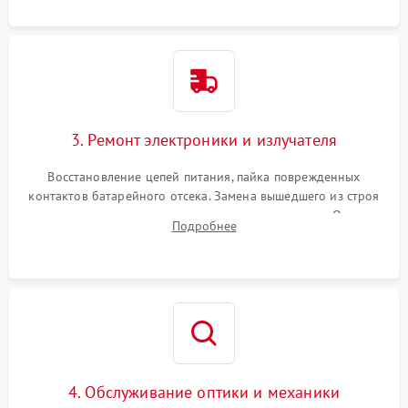
контактов или попадания влаги.
3. Ремонт электроники и излучателя
Восстановление цепей питания, пайка поврежденных
контактов батарейного отсека. Замена вышедшего из строя
светодиода или микросхемы управления яркостью. Очистка
Подробнее
платы от коррозии и нанесение защитного лака для
предотвращения замыканий.
4. Обслуживание оптики и механики