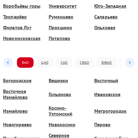
Воробьёвы горы
Университет
Юго-Западная
Тропарёво
Румянцево
Саларьево
Филатов Луг
Прокшино
Ольховая
Новомосковская
Потапово
ВАО
ЦАО
САО
СВАО
ЮВАО
ЮАО
Богородское
Вешняки
Восточный
Восточное
Гольяново
Ивановское
Измайлово
Косино-
Измайлово
Метрогородок
Ухтомский
Новогиреево
Новокосино
Перово
Северное