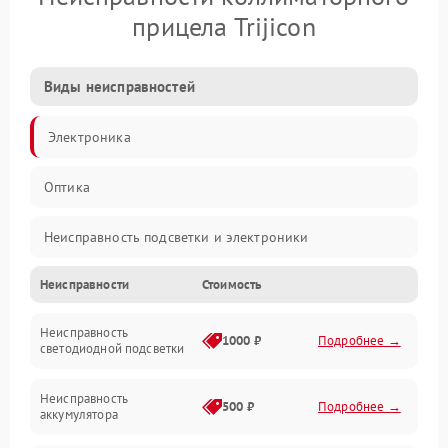
прицела Trijicon
Виды неисправностей
Электроника
Оптика
Неисправность подсветки и электроники
Неисправности
Стоимость
Неисправность изображения
Неисправность
Электропитание
1000 ₽
Подробнее →
светодиодной подсветки
Юстировка
Неисправность
500 ₽
Подробнее →
аккумулятора
Механические повреждения