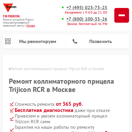
+7 (495) 023-73-25
Ежедневно с 9:00 до 21:00
FIX-TRIJICON
+7 (800) 100-33-26
Ремонт устройств Trijicon
Специализированный
Звонок бесплатный по РФ
cервисный центр г.
Москва
Мы ремонтируем
Позвонить
оскве
Ремонт коллиматорного прицела Trijicon RCR в Москве
Ремонт оптических прицелов Trijicon
Ремонт коллиматорного прицела
Trijicon RCR в Москве
от 365 руб.
Стоимость ремонта
Бесплатная диагностика
даже при отказе
Привезем и увезем коллиматорный прицел
Trijicon RCR сами
Гарантия на наши работы по ремонту