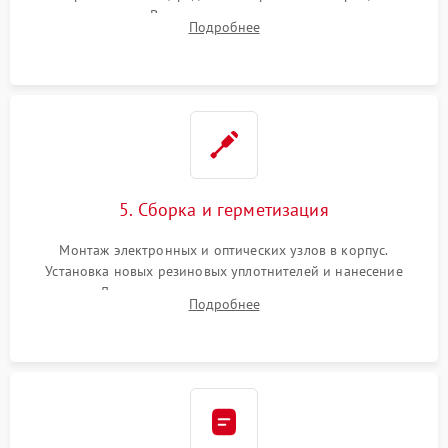
замена стекла. Восстановление или замена пружин и
Подробнее
резьбовых элементов в механизме ввода поправок для
устранения люфтов и сбоев пристрелки.
5. Сборка и герметизация
Монтаж электронных и оптических узлов в корпус.
Установка новых резиновых уплотнителей и нанесение
герметика. Для закрытых коллиматоров — вакуумирование и
Подробнее
заполнение инертным газом для исключения запотевания
линзы при перепадах температур.