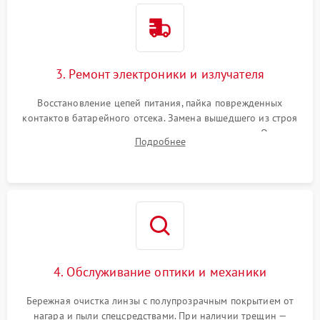
3. Ремонт электроники и излучателя
Восстановление цепей питания, пайка поврежденных
контактов батарейного отсека. Замена вышедшего из строя
светодиода или микросхемы управления яркостью. Очистка
Подробнее
платы от коррозии и нанесение защитного лака для
предотвращения замыканий.
4. Обслуживание оптики и механики
Бережная очистка линзы с полупрозрачным покрытием от
нагара и пыли спецсредствами. При наличии трещин —