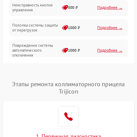
Неисправность кнопок
500 ₽
Подробнее →
управления
Прочие неисправности
Поломка системы защиты
Неисправность управления
1000 ₽
Подробнее →
от перегрузок
Повреждение системы
автоматического
1000 ₽
Подробнее →
отключения
Неисправность системы
защиты от короткого
1000 ₽
Подробнее →
замыкания
Этапы ремонта коллиматорного прицела
Trijicon
Повреждение системы
1000 ₽
Подробнее →
защиты от перегрева
Неисправность системы
защиты от
1000 ₽
Подробнее →
перенапряжения
1. Первичная диагностика