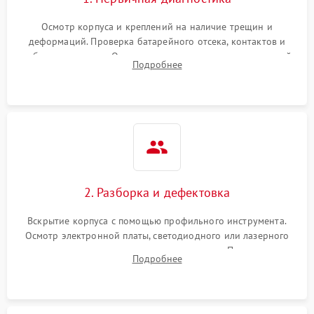
Неисправность системы
1000 ₽
Подробнее →
защиты от замыкания
Осмотр корпуса и креплений на наличие трещин и
деформаций. Проверка батарейного отсека, контактов и
Повреждение системы
работы излучателя. Оценка яркости и четкости прицельной
1000 ₽
Подробнее →
Подробнее
защиты от перегрузок
марки на разных режимах. Выявление проблем с
регулировкой поправок и целостностью линзы.
Неисправность системы
1000 ₽
Подробнее →
защиты от перегрева
Поломка системы защиты
1000 ₽
Подробнее →
от перенапряжения
2. Разборка и дефектовка
Поломка системы защиты
1000 ₽
Подробнее →
от замыкания
Вскрытие корпуса с помощью профильного инструмента.
Осмотр электронной платы, светодиодного или лазерного
излучателя, а также механизма выверки. Проверка
Подробнее
уплотнительных прокладок и выявление следов окисления
контактов или попадания влаги.