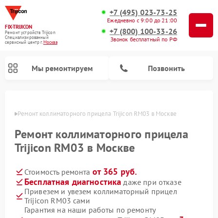
+7 (495) 023-73-25
Ежедневно с 9:00 до 21:00
FIX-TRIJICON
+7 (800) 100-33-26
Ремонт устройств Trijicon
Специализированный
Звонок бесплатный по РФ
cервисный центр г.
Москва
Мы ремонтируем
Позвонить
оскве
Ремонт коллиматорного прицела Trijicon RM03 в Москве
Ремонт оптических прицелов Trijicon
Ремонт коллиматорного прицела
Trijicon RM03 в Москве
от 365 руб.
Стоимость ремонта
Бесплатная диагностика
даже при отказе
Привезем и увезем коллиматорный прицел
Trijicon RM03 сами
Гарантия на наши работы по ремонту