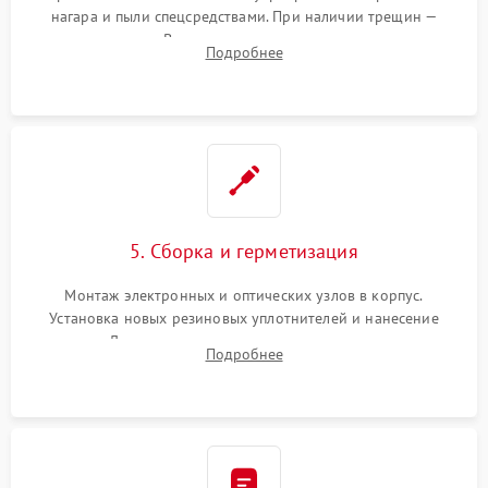
нагара и пыли спецсредствами. При наличии трещин —
замена стекла. Восстановление или замена пружин и
Подробнее
резьбовых элементов в механизме ввода поправок для
устранения люфтов и сбоев пристрелки.
5. Сборка и герметизация
Монтаж электронных и оптических узлов в корпус.
Установка новых резиновых уплотнителей и нанесение
герметика. Для закрытых коллиматоров — вакуумирование и
Подробнее
заполнение инертным газом для исключения запотевания
линзы при перепадах температур.