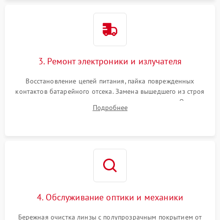
3. Ремонт электроники и излучателя
Восстановление цепей питания, пайка поврежденных
контактов батарейного отсека. Замена вышедшего из строя
светодиода или микросхемы управления яркостью. Очистка
Подробнее
платы от коррозии и нанесение защитного лака для
предотвращения замыканий.
4. Обслуживание оптики и механики
Бережная очистка линзы с полупрозрачным покрытием от