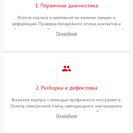
1. Первичная диагностика
Неисправность системы
1000 ₽
Подробнее →
защиты от замыкания
Осмотр корпуса и креплений на наличие трещин и
деформаций. Проверка батарейного отсека, контактов и
Повреждение системы
работы излучателя. Оценка яркости и четкости прицельной
1000 ₽
Подробнее →
Подробнее
защиты от перегрузок
марки на разных режимах. Выявление проблем с
регулировкой поправок и целостностью линзы.
Неисправность системы
1000 ₽
Подробнее →
защиты от перегрева
Поломка системы защиты
1000 ₽
Подробнее →
от перенапряжения
2. Разборка и дефектовка
Поломка системы защиты
1000 ₽
Подробнее →
от замыкания
Вскрытие корпуса с помощью профильного инструмента.
Осмотр электронной платы, светодиодного или лазерного
излучателя, а также механизма выверки. Проверка
Подробнее
уплотнительных прокладок и выявление следов окисления
контактов или попадания влаги.