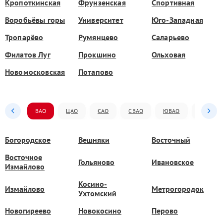
Кропоткинская
Фрунзенская
Спортивная
Воробьёвы горы
Университет
Юго-Западная
Тропарёво
Румянцево
Саларьево
Филатов Луг
Прокшино
Ольховая
Новомосковская
Потапово
ВАО
ЦАО
САО
СВАО
ЮВАО
ЮАО
Богородское
Вешняки
Восточный
Восточное
Гольяново
Ивановское
Измайлово
Косино-
Измайлово
Метрогородок
Ухтомский
Новогиреево
Новокосино
Перово