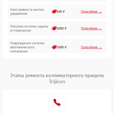
Механические повреждения
Неисправность кнопок
500 ₽
Подробнее →
управления
Прочие неисправности
Поломка системы защиты
Неисправность управления
1000 ₽
Подробнее →
от перегрузок
Повреждение системы
автоматического
1000 ₽
Подробнее →
отключения
Неисправность системы
защиты от короткого
1000 ₽
Подробнее →
замыкания
Этапы ремонта коллиматорного прицела
Trijicon
Повреждение системы
1000 ₽
Подробнее →
защиты от перегрева
Неисправность системы
защиты от
1000 ₽
Подробнее →
перенапряжения