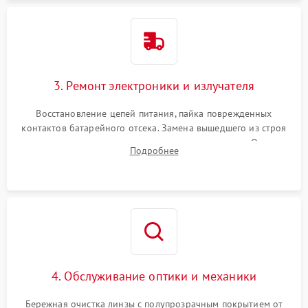
3. Ремонт электроники и излучателя
Восстановление цепей питания, пайка поврежденных
контактов батарейного отсека. Замена вышедшего из строя
светодиода или микросхемы управления яркостью. Очистка
Подробнее
платы от коррозии и нанесение защитного лака для
предотвращения замыканий.
4. Обслуживание оптики и механики
Бережная очистка линзы с полупрозрачным покрытием от