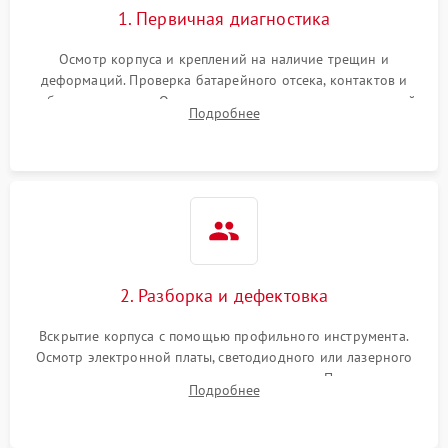
1. Первичная диагностика
Неисправность системы
1000 ₽
Подробнее →
защиты от замыкания
Осмотр корпуса и креплений на наличие трещин и
деформаций. Проверка батарейного отсека, контактов и
Повреждение системы
работы излучателя. Оценка яркости и четкости прицельной
1000 ₽
Подробнее →
Подробнее
защиты от перегрузок
марки на разных режимах. Выявление проблем с
регулировкой поправок и целостностью линзы.
Неисправность системы
1000 ₽
Подробнее →
защиты от перегрева
Поломка системы защиты
1000 ₽
Подробнее →
от перенапряжения
2. Разборка и дефектовка
Поломка системы защиты
1000 ₽
Подробнее →
от замыкания
Вскрытие корпуса с помощью профильного инструмента.
Осмотр электронной платы, светодиодного или лазерного
излучателя, а также механизма выверки. Проверка
Подробнее
уплотнительных прокладок и выявление следов окисления
контактов или попадания влаги.