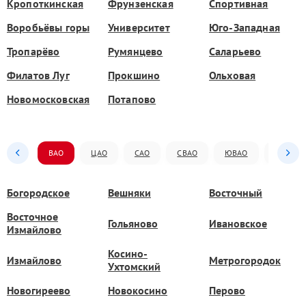
Кропоткинская
Фрунзенская
Спортивная
Воробьёвы горы
Университет
Юго-Западная
Тропарёво
Румянцево
Саларьево
Филатов Луг
Прокшино
Ольховая
Новомосковская
Потапово
ВАО
ЦАО
САО
СВАО
ЮВАО
ЮАО
Богородское
Вешняки
Восточный
Восточное
Гольяново
Ивановское
Измайлово
Косино-
Измайлово
Метрогородок
Ухтомский
Новогиреево
Новокосино
Перово