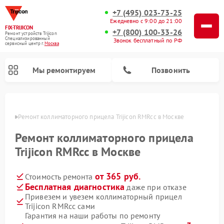
+7 (495) 023-73-25
Ежедневно с 9:00 до 21:00
FIX-TRIJICON
+7 (800) 100-33-26
Ремонт устройств Trijicon
Специализированный
Звонок бесплатный по РФ
cервисный центр г.
Москва
Мы ремонтируем
Позвонить
оскве
Ремонт коллиматорного прицела Trijicon RMRcc в Москве
Ремонт оптических прицелов Trijicon
Ремонт коллиматорного прицела
Trijicon RMRcc в Москве
от 365 руб.
Стоимость ремонта
Бесплатная диагностика
даже при отказе
Привезем и увезем коллиматорный прицел
Trijicon RMRcc сами
Гарантия на наши работы по ремонту