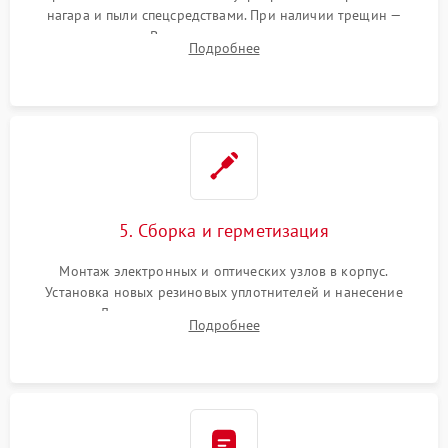
нагара и пыли спецсредствами. При наличии трещин —
замена стекла. Восстановление или замена пружин и
Подробнее
резьбовых элементов в механизме ввода поправок для
устранения люфтов и сбоев пристрелки.
5. Сборка и герметизация
Монтаж электронных и оптических узлов в корпус.
Установка новых резиновых уплотнителей и нанесение
герметика. Для закрытых коллиматоров — вакуумирование и
Подробнее
заполнение инертным газом для исключения запотевания
линзы при перепадах температур.