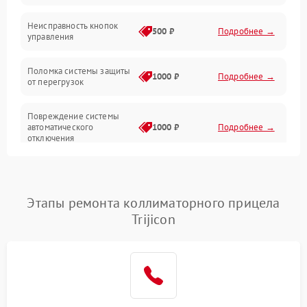
Механические повреждения
Неисправность кнопок
500 ₽
Подробнее →
управления
Прочие неисправности
Поломка системы защиты
Неисправность управления
1000 ₽
Подробнее →
от перегрузок
Повреждение системы
автоматического
1000 ₽
Подробнее →
отключения
Неисправность системы
защиты от короткого
1000 ₽
Подробнее →
замыкания
Этапы ремонта коллиматорного прицела
Trijicon
Повреждение системы
1000 ₽
Подробнее →
защиты от перегрева
Неисправность системы
защиты от
1000 ₽
Подробнее →
перенапряжения