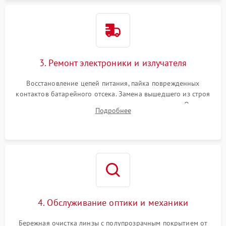
3. Ремонт электроники и излучателя
Восстановление цепей питания, пайка поврежденных
контактов батарейного отсека. Замена вышедшего из строя
светодиода или микросхемы управления яркостью. Очистка
Подробнее
платы от коррозии и нанесение защитного лака для
предотвращения замыканий.
4. Обслуживание оптики и механики
Бережная очистка линзы с полупрозрачным покрытием от