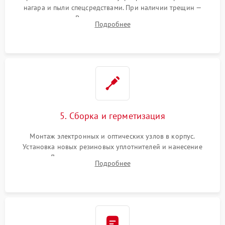
нагара и пыли спецсредствами. При наличии трещин —
замена стекла. Восстановление или замена пружин и
Подробнее
резьбовых элементов в механизме ввода поправок для
устранения люфтов и сбоев пристрелки.
5. Сборка и герметизация
Монтаж электронных и оптических узлов в корпус.
Установка новых резиновых уплотнителей и нанесение
герметика. Для закрытых коллиматоров — вакуумирование и
Подробнее
заполнение инертным газом для исключения запотевания
линзы при перепадах температур.