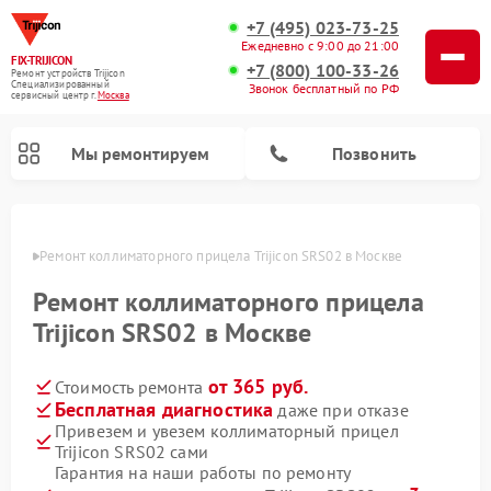
+7 (495) 023-73-25
Ежедневно с 9:00 до 21:00
FIX-TRIJICON
+7 (800) 100-33-26
Ремонт устройств Trijicon
Специализированный
Звонок бесплатный по РФ
cервисный центр г.
Москва
Мы ремонтируем
Позвонить
оскве
Ремонт коллиматорного прицела Trijicon SRS02 в Москве
Ремонт оптических прицелов Trijicon
Ремонт коллиматорного прицела
Trijicon SRS02 в Москве
от 365 руб.
Стоимость ремонта
Бесплатная диагностика
даже при отказе
Привезем и увезем коллиматорный прицел
Trijicon SRS02 сами
Гарантия на наши работы по ремонту