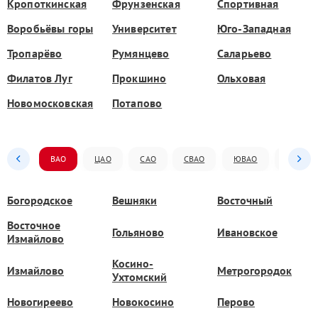
Кропоткинская
Фрунзенская
Спортивная
Воробьёвы горы
Университет
Юго-Западная
Тропарёво
Румянцево
Саларьево
Филатов Луг
Прокшино
Ольховая
Новомосковская
Потапово
ВАО
ЦАО
САО
СВАО
ЮВАО
ЮАО
Богородское
Вешняки
Восточный
Восточное
Гольяново
Ивановское
Измайлово
Косино-
Измайлово
Метрогородок
Ухтомский
Новогиреево
Новокосино
Перово