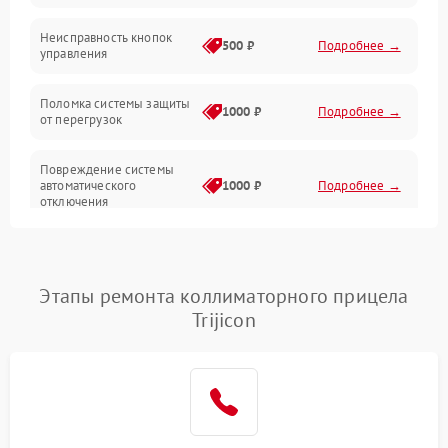
Механические повреждения
Неисправность кнопок
500 ₽
Подробнее →
управления
Прочие неисправности
Поломка системы защиты
Неисправность управления
1000 ₽
Подробнее →
от перегрузок
Повреждение системы
автоматического
1000 ₽
Подробнее →
отключения
Неисправность системы
защиты от короткого
1000 ₽
Подробнее →
замыкания
Этапы ремонта коллиматорного прицела
Trijicon
Повреждение системы
1000 ₽
Подробнее →
защиты от перегрева
Неисправность системы
защиты от
1000 ₽
Подробнее →
перенапряжения