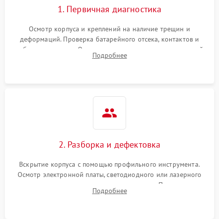
1. Первичная диагностика
Неисправность системы
1000 ₽
Подробнее →
защиты от замыкания
Осмотр корпуса и креплений на наличие трещин и
деформаций. Проверка батарейного отсека, контактов и
Повреждение системы
работы излучателя. Оценка яркости и четкости прицельной
1000 ₽
Подробнее →
Подробнее
защиты от перегрузок
марки на разных режимах. Выявление проблем с
регулировкой поправок и целостностью линзы.
Неисправность системы
1000 ₽
Подробнее →
защиты от перегрева
Поломка системы защиты
1000 ₽
Подробнее →
от перенапряжения
2. Разборка и дефектовка
Поломка системы защиты
1000 ₽
Подробнее →
от замыкания
Вскрытие корпуса с помощью профильного инструмента.
Осмотр электронной платы, светодиодного или лазерного
излучателя, а также механизма выверки. Проверка
Подробнее
уплотнительных прокладок и выявление следов окисления
контактов или попадания влаги.