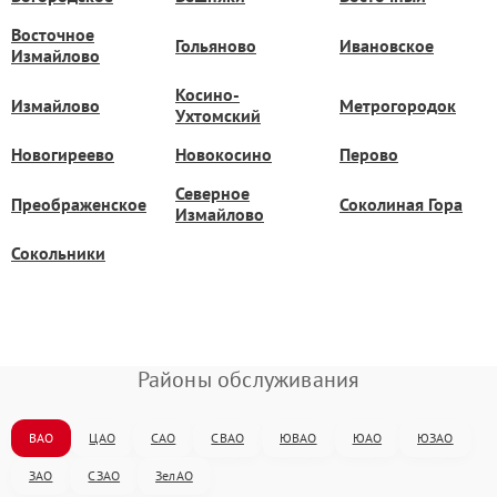
Восточное
Гольяново
Ивановское
Измайлово
Косино-
Измайлово
Метрогородок
Ухтомский
Новогиреево
Новокосино
Перово
Северное
Преображенское
Соколиная Гора
Измайлово
Сокольники
Районы обслуживания
ВАО
ЦАО
САО
СВАО
ЮВАО
ЮАО
ЮЗАО
ЗАО
СЗАО
ЗелАО