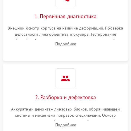
1. Первичная диагностика
Внешний осмотр корпуса на наличие деформаций. Проверка
целостности линз объектива и окуляра. Тестирование
работы барабанчиков ввода поправок, кольца отстройки
Подробнее
параллакса и зума. Выявление сколов, внутренних
загрязнений и нарушений герметичности.
2. Разборка и дефектовка
Аккуратный демонтаж линзовых блоков, оборачивающей
системы и механизма поправок спецключами. Осмотр
внутренних резьбовых соединений, пружин и
Подробнее
уплотнительных колец. Поиск причин люфта, смещения