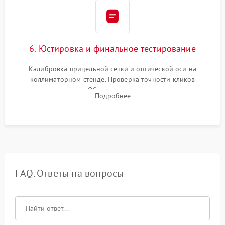
6. Юстировка и финальное тестирование
Калибровка прицельной сетки и оптической оси на
коллиматорном стенде. Проверка точности кликов
механизма поправок. Обязательное испытание прицела на
Подробнее
ударном стенде для проверки устойчивости к отдаче и
гарантии сохранения точки пристрелки.
FAQ. Ответы на вопросы