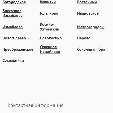
Богородское
Вешняки
Восточный
Восточное
Гольяново
Ивановское
Измайлово
Косино-
Измайлово
Метрогородок
Ухтомский
Новогиреево
Новокосино
Перово
Северное
Преображенское
Соколиная Гора
Измайлово
Сокольники
Контактная информация