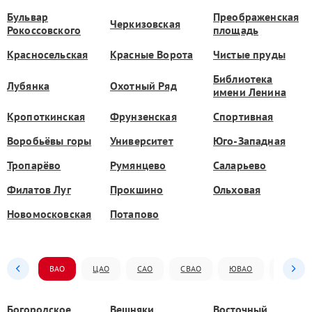
Бульвар
Преображенская
Черкизовская
Рокоссовского
площадь
Красносельская
Красные Ворота
Чистые пруды
Библиотека
Лубянка
Охотный Ряд
имени Ленина
Кропоткинская
Фрунзенская
Спортивная
Воробьёвы горы
Университет
Юго-Западная
Тропарёво
Румянцево
Саларьево
Филатов Луг
Прокшино
Ольховая
Новомосковская
Потапово
ВАО
ЦАО
САО
СВАО
ЮВАО
ЮАО
Богородское
Вешняки
Восточный