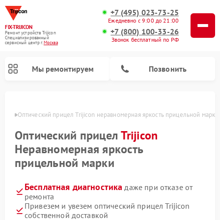
+7 (495) 023-73-25
Ежедневно с 9:00 до 21:00
FIX-TRIJICON
+7 (800) 100-33-26
Ремонт устройств Trijicon
Специализированный
Звонок бесплатный по РФ
cервисный центр г.
Москва
Мы ремонтируем
Позвонить
оскве
Оптический прицел Trijicon неравномерная яркость прицельной марки
Ремонт коллиматорных прицелов Trijicon
Оптический прицел
Trijicon
Неравномерная яркость
прицельной марки
Бесплатная диагностика
даже при отказе от
ремонта
Привезем и увезем оптический прицел Trijicon
собственной доставкой