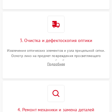
точки попадания или заклинивания подвижных частей.
3. Очистка и дефектоскопия оптики
Извлечение оптических элементов и узла прицельной сетки.
Осмотр линз на предмет повреждения просветляющего
покрытия или появления грибка. Бережная очистка стекол
Подробнее
спецрастворами. Проверка целостности гравированной
сетки и модуля ее подсветки.
4. Ремонт механики и замена деталей