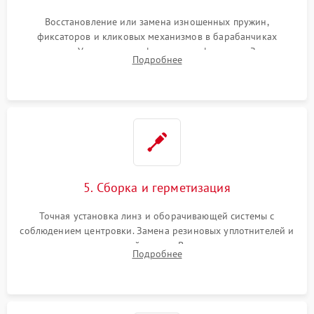
Восстановление или замена изношенных пружин,
фиксаторов и кликовых механизмов в барабанчиках
поправок. Устранение люфтов в трансфокаторе. Замена
Подробнее
поврежденных линз, разбитой сетки или восстановление
контактов в цепи подсветки прицельной марки.
5. Сборка и герметизация
Точная установка линз и оборачивающей системы с
соблюдением центровки. Замена резиновых уплотнителей и
нанесение влагозащитной смазки. Вакуумирование корпуса
Подробнее
и заполнение его осушенным азотом или аргоном для
защиты линз от внутреннего запотевания.