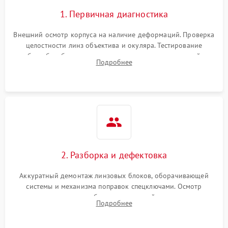
1. Первичная диагностика
Внешний осмотр корпуса на наличие деформаций. Проверка
целостности линз объектива и окуляра. Тестирование
работы барабанчиков ввода поправок, кольца отстройки
Подробнее
параллакса и зума. Выявление сколов, внутренних
загрязнений и нарушений герметичности.
2. Разборка и дефектовка
Аккуратный демонтаж линзовых блоков, оборачивающей
системы и механизма поправок спецключами. Осмотр
внутренних резьбовых соединений, пружин и
Подробнее
уплотнительных колец. Поиск причин люфта, смещения
точки попадания или заклинивания подвижных частей.