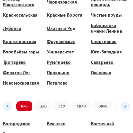
Черкизовская
Рокоссовского
площадь
Красносельская
Красные Ворота
Чистые пруды
Библиотека
Лубянка
Охотный Ряд
имени Ленина
Кропоткинская
Фрунзенская
Спортивная
Воробьёвы горы
Университет
Юго-Западная
Тропарёво
Румянцево
Саларьево
Филатов Луг
Прокшино
Ольховая
Новомосковская
Потапово
ВАО
ЦАО
САО
СВАО
ЮВАО
ЮАО
Богородское
Вешняки
Восточный