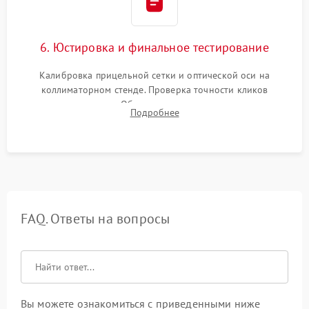
6. Юстировка и финальное тестирование
Калибровка прицельной сетки и оптической оси на
коллиматорном стенде. Проверка точности кликов
механизма поправок. Обязательное испытание прицела на
Подробнее
ударном стенде для проверки устойчивости к отдаче и
гарантии сохранения точки пристрелки.
FAQ. Ответы на вопросы
Вы можете ознакомиться с приведенными ниже