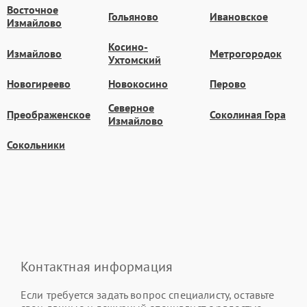
Восточное
Гольяново
Ивановское
Измайлово
Косино-
Измайлово
Метрогородок
Ухтомский
Новогиреево
Новокосино
Перово
Северное
Преображенское
Соколиная Гора
Измайлово
Сокольники
Контактная информация
Если требуется задать вопрос специалисту, оставьте