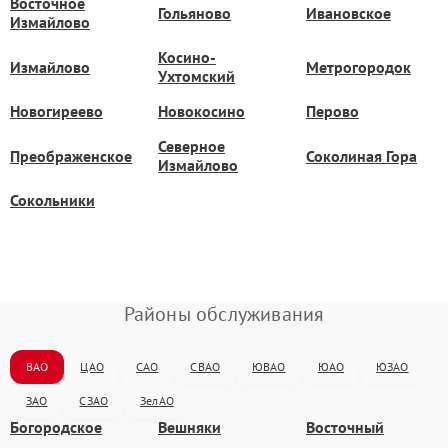
Восточное
Гольяново
Ивановское
Измайлово
Косино-
Измайлово
Метрогородок
Ухтомский
Новогиреево
Новокосино
Перово
Северное
Преображенское
Соколиная Гора
Измайлово
Сокольники
Районы обслуживания
ВАО
ЦАО
САО
СВАО
ЮВАО
ЮАО
ЮЗАО
ЗАО
СЗАО
ЗелАО
Богородское
Вешняки
Восточный