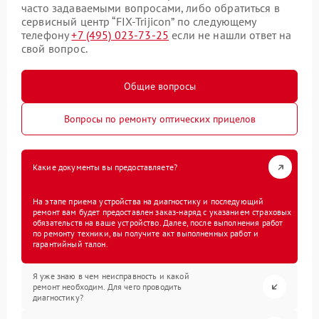
часто задаваемыми вопросами, либо обратиться в
сервисный центр “FIX-Trijicon” по следующему
телефону
+7 (495) 023-73-25
если не нашли ответ на
свой вопрос.
Общие вопросы
Вопросы по ремонту оптических прицелов
Какие документы вы предоставляете?
На этапе приема устройства на диагностику и последующий
ремонт вам будет предоставлен заказ-наряд с указанием страховых
обязательств на ваше устройство. Далее, после выполнения работ
по ремонту техники, вы получите акт выполненных работ и
гарантийный талон.
Я уже знаю в чем неисправность и какой
ремонт необходим. Для чего проводить
диагностику?