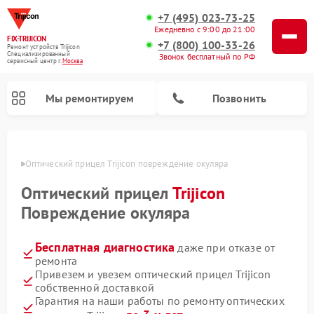
+7 (495) 023-73-25
Ежедневно с 9:00 до 21:00
FIX-TRIJICON
+7 (800) 100-33-26
Ремонт устройств Trijicon
Специализированный
Звонок бесплатный по РФ
cервисный центр г.
Москва
Мы ремонтируем
Позвонить
оскве
Оптический прицел Trijicon повреждение окуляра
Ремонт коллиматорных прицелов Trijicon
Оптический прицел
Trijicon
Повреждение окуляра
Бесплатная диагностика
даже при отказе от
ремонта
Привезем и увезем оптический прицел Trijicon
собственной доставкой
Гарантия на наши работы по ремонту оптических