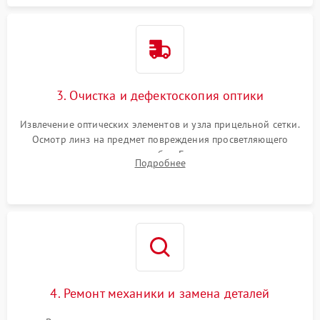
3. Очистка и дефектоскопия оптики
Извлечение оптических элементов и узла прицельной сетки.
Осмотр линз на предмет повреждения просветляющего
покрытия или появления грибка. Бережная очистка стекол
Подробнее
спецрастворами. Проверка целостности гравированной
сетки и модуля ее подсветки.
4. Ремонт механики и замена деталей