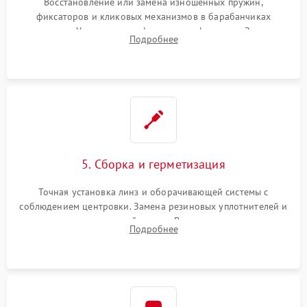
Восстановление или замена изношенных пружин,
фиксаторов и кликовых механизмов в барабанчиках
поправок. Устранение люфтов в трансфокаторе. Замена
Подробнее
поврежденных линз, разбитой сетки или восстановление
контактов в цепи подсветки прицельной марки.
5. Сборка и герметизация
Точная установка линз и оборачивающей системы с
соблюдением центровки. Замена резиновых уплотнителей и
нанесение влагозащитной смазки. Вакуумирование корпуса
Подробнее
и заполнение его осушенным азотом или аргоном для
защиты линз от внутреннего запотевания.