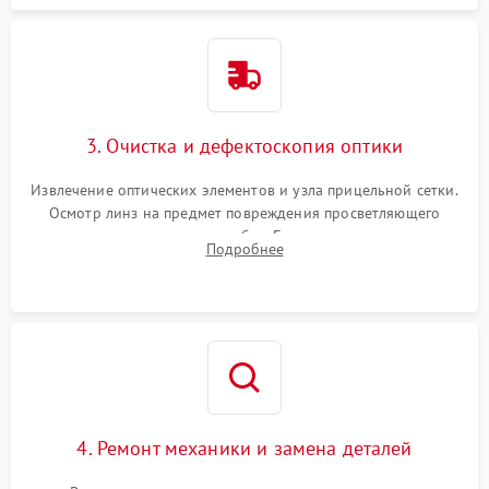
3. Очистка и дефектоскопия оптики
Извлечение оптических элементов и узла прицельной сетки.
Осмотр линз на предмет повреждения просветляющего
покрытия или появления грибка. Бережная очистка стекол
Подробнее
спецрастворами. Проверка целостности гравированной
сетки и модуля ее подсветки.
4. Ремонт механики и замена деталей