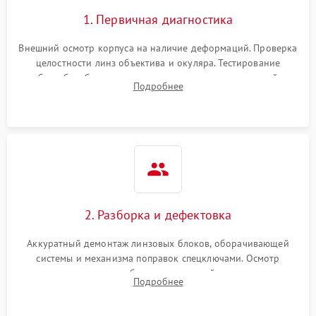
1. Первичная диагностика
Внешний осмотр корпуса на наличие деформаций. Проверка
целостности линз объектива и окуляра. Тестирование
работы барабанчиков ввода поправок, кольца отстройки
Подробнее
параллакса и зума. Выявление сколов, внутренних
загрязнений и нарушений герметичности.
2. Разборка и дефектовка
Аккуратный демонтаж линзовых блоков, оборачивающей
системы и механизма поправок спецключами. Осмотр
внутренних резьбовых соединений, пружин и
Подробнее
уплотнительных колец. Поиск причин люфта, смещения
точки попадания или заклинивания подвижных частей.