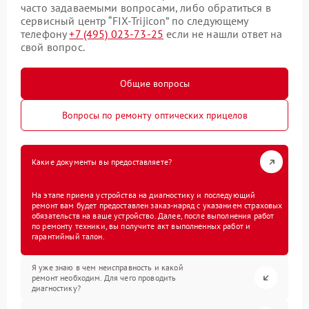
часто задаваемыми вопросами, либо обратиться в
сервисный центр “FIX-Trijicon” по следующему
телефону
+7 (495) 023-73-25
если не нашли ответ на
свой вопрос.
Общие вопросы
Вопросы по ремонту оптических прицелов
Какие документы вы предоставляете?
На этапе приема устройства на диагностику и последующий
ремонт вам будет предоставлен заказ-наряд с указанием страховых
обязательств на ваше устройство. Далее, после выполнения работ
по ремонту техники, вы получите акт выполненных работ и
гарантийный талон.
Я уже знаю в чем неисправность и какой
ремонт необходим. Для чего проводить
диагностику?