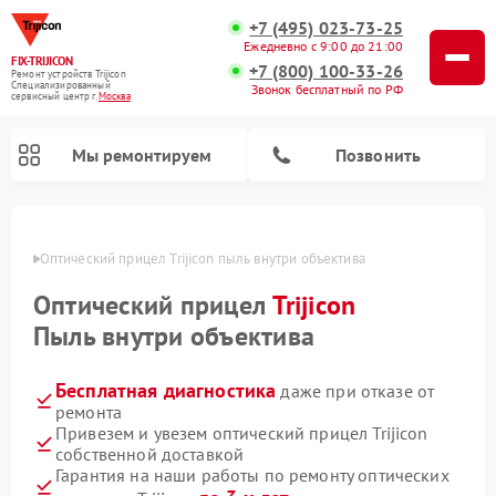
+7 (495) 023-73-25
Ежедневно с 9:00 до 21:00
FIX-TRIJICON
+7 (800) 100-33-26
Ремонт устройств Trijicon
Специализированный
Звонок бесплатный по РФ
cервисный центр г.
Москва
Мы ремонтируем
Позвонить
оскве
Оптический прицел Trijicon пыль внутри объектива
Ремонт коллиматорных прицелов Trijicon
Оптический прицел
Trijicon
Пыль внутри объектива
Бесплатная диагностика
даже при отказе от
ремонта
Привезем и увезем оптический прицел Trijicon
собственной доставкой
Гарантия на наши работы по ремонту оптических