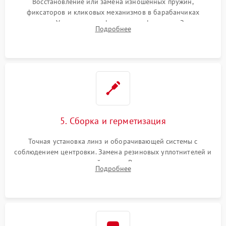
Восстановление или замена изношенных пружин,
фиксаторов и кликовых механизмов в барабанчиках
поправок. Устранение люфтов в трансфокаторе. Замена
Подробнее
поврежденных линз, разбитой сетки или восстановление
контактов в цепи подсветки прицельной марки.
5. Сборка и герметизация
Точная установка линз и оборачивающей системы с
соблюдением центровки. Замена резиновых уплотнителей и
нанесение влагозащитной смазки. Вакуумирование корпуса
Подробнее
и заполнение его осушенным азотом или аргоном для
защиты линз от внутреннего запотевания.