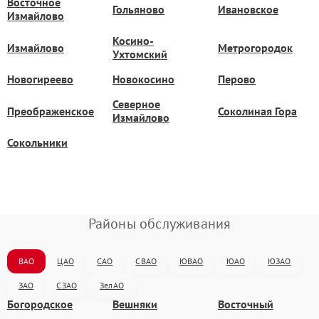
Восточное
Гольяново
Ивановское
Измайлово
Косино-
Измайлово
Метрогородок
Ухтомский
Новогиреево
Новокосино
Перово
Северное
Преображенское
Соколиная Гора
Измайлово
Сокольники
Районы обслуживания
ВАО
ЦАО
САО
СВАО
ЮВАО
ЮАО
ЮЗАО
ЗАО
СЗАО
ЗелАО
Богородское
Вешняки
Восточный