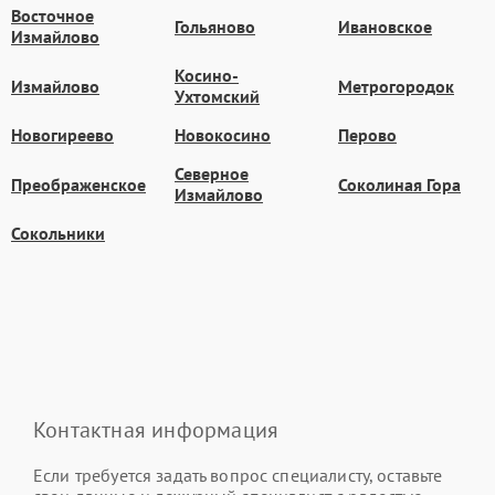
Восточное
Гольяново
Ивановское
Измайлово
Косино-
Измайлово
Метрогородок
Ухтомский
Новогиреево
Новокосино
Перово
Северное
Преображенское
Соколиная Гора
Измайлово
Сокольники
Контактная информация
Если требуется задать вопрос специалисту, оставьте