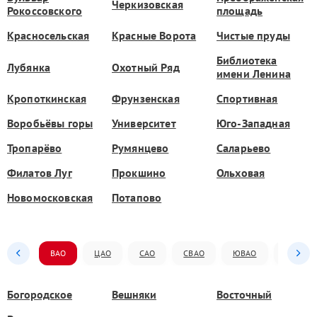
Черкизовская
Рокоссовского
площадь
Красносельская
Красные Ворота
Чистые пруды
Библиотека
Лубянка
Охотный Ряд
имени Ленина
Кропоткинская
Фрунзенская
Спортивная
Воробьёвы горы
Университет
Юго-Западная
Тропарёво
Румянцево
Саларьево
Филатов Луг
Прокшино
Ольховая
Новомосковская
Потапово
ВАО
ЦАО
САО
СВАО
ЮВАО
ЮАО
Богородское
Вешняки
Восточный