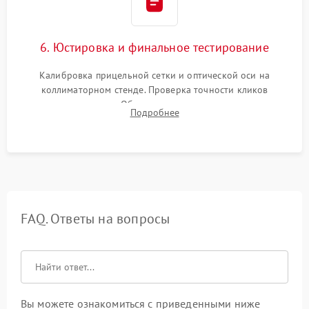
6. Юстировка и финальное тестирование
Калибровка прицельной сетки и оптической оси на
коллиматорном стенде. Проверка точности кликов
механизма поправок. Обязательное испытание прицела на
Подробнее
ударном стенде для проверки устойчивости к отдаче и
гарантии сохранения точки пристрелки.
FAQ. Ответы на вопросы
Вы можете ознакомиться с приведенными ниже