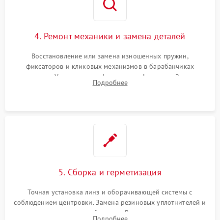
4. Ремонт механики и замена деталей
Восстановление или замена изношенных пружин,
фиксаторов и кликовых механизмов в барабанчиках
поправок. Устранение люфтов в трансфокаторе. Замена
Подробнее
поврежденных линз, разбитой сетки или восстановление
контактов в цепи подсветки прицельной марки.
5. Сборка и герметизация
Точная установка линз и оборачивающей системы с
соблюдением центровки. Замена резиновых уплотнителей и
нанесение влагозащитной смазки. Вакуумирование корпуса
Подробнее