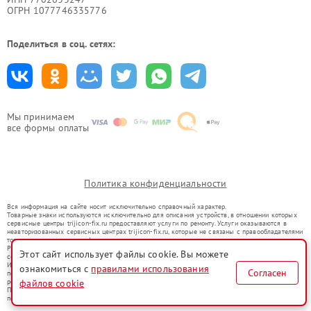
ОГРН 1077746335776
Поделиться в соц. сетях:
Мы принимаем
все формы оплаты
Политика конфиденциальности
Вся информация на сайте носит исключительно справочный характер.
Товарные знаки используются исключительно для описания устройств, в отношении которых
сервисные центры trijicon-fix.ru предоставляют услуги по ремонту. Услуги оказываются в
неавторизованных сервисных центрах trijicon-fix.ru, которые не связаны с правообладателями
товарных знаков или их официальными представителями.
Ремонт осуществляется для устройств, уже введенных в гражданский оборот в соответствии
Этот сайт использует файлы cookie. Вы можете
со статьей 1487 ГК РФ.
Использование товарных знаков не преследует цели индивидуализации услуг или введения
ознакомиться с
правилами использования
Согласен
потребителей в заблуждение, а служит для информирования о предоставляемых услугах по
ремонту техники указанных брендов.
файлов cookie
Представленная на сайте информация не является публичной офертой, определяемой
положениями Статьи 437(2) Гражданского кодекса РФ