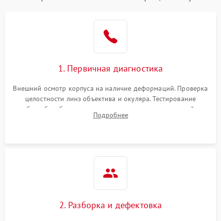
1. Первичная диагностика
Внешний осмотр корпуса на наличие деформаций. Проверка
целостности линз объектива и окуляра. Тестирование
работы барабанчиков ввода поправок, кольца отстройки
Подробнее
параллакса и зума. Выявление сколов, внутренних
загрязнений и нарушений герметичности.
2. Разборка и дефектовка