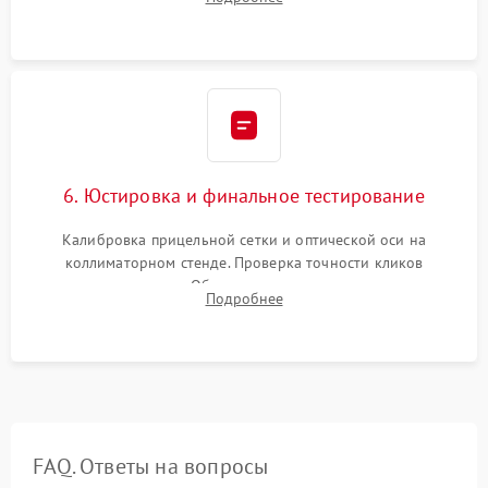
и заполнение его осушенным азотом или аргоном для
защиты линз от внутреннего запотевания.
6. Юстировка и финальное тестирование
Калибровка прицельной сетки и оптической оси на
коллиматорном стенде. Проверка точности кликов
механизма поправок. Обязательное испытание прицела на
Подробнее
ударном стенде для проверки устойчивости к отдаче и
гарантии сохранения точки пристрелки.
FAQ. Ответы на вопросы