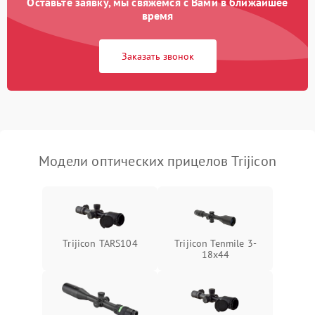
Оставьте заявку, мы свяжемся с Вами в ближайшее
время
Неисправность системы
1000 ₽
Подробнее →
защиты от замыкания
Заказать звонок
Неисправность системы
1000 ₽
Подробнее →
защиты от перегрева
Поломка системы защиты
1000 ₽
Подробнее →
от перенапряжения
Модели оптических прицелов Trijicon
Поломка системы защиты
1000 ₽
Подробнее →
от замыкания
Trijicon TARS104
Trijicon Tenmile 3-
18x44