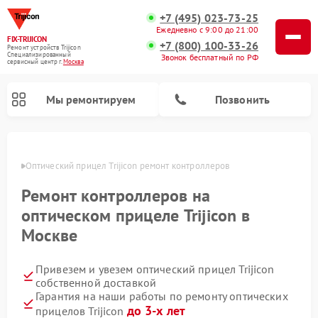
+7 (495) 023-73-25
Ежедневно с 9:00 до 21:00
FIX-TRIJICON
+7 (800) 100-33-26
Ремонт устройств Trijicon
Специализированный
Звонок бесплатный по РФ
cервисный центр г.
Москва
Мы ремонтируем
Позвонить
оскве
Оптический прицел Trijicon ремонт контроллеров
Ремонт коллиматорных прицелов Trijicon
Ремонт контроллеров на
оптическом прицеле Trijicon в
Москве
Привезем и увезем оптический прицел Trijicon
собственной доставкой
Гарантия на наши работы по ремонту оптических
до 3-х лет
прицелов Trijicon