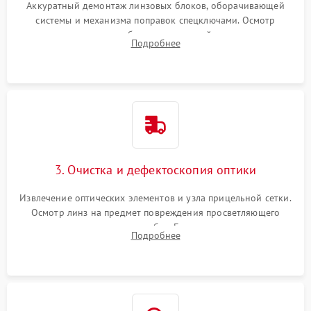
Аккуратный демонтаж линзовых блоков, оборачивающей
системы и механизма поправок спецключами. Осмотр
внутренних резьбовых соединений, пружин и
Подробнее
уплотнительных колец. Поиск причин люфта, смещения
точки попадания или заклинивания подвижных частей.
3. Очистка и дефектоскопия оптики
Извлечение оптических элементов и узла прицельной сетки.
Осмотр линз на предмет повреждения просветляющего
покрытия или появления грибка. Бережная очистка стекол
Подробнее
спецрастворами. Проверка целостности гравированной
сетки и модуля ее подсветки.