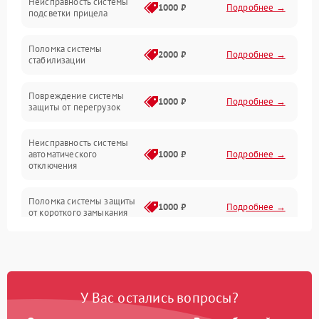
Неисправность системы
Неисправность фокусировки и оптики
1000 ₽
Подробнее →
подсветки прицела
Неисправность подсветки и электроники
Поломка системы
2000 ₽
Подробнее →
стабилизации
Прочие неисправности
Повреждение системы
1000 ₽
Подробнее →
защиты от перегрузок
Электропитание
Неисправность системы
Механика
автоматического
1000 ₽
Подробнее →
отключения
Управление
Поломка системы защиты
1000 ₽
Подробнее →
от короткого замыкания
Корпус/Герметичность
Повреждение системы
Датчики
1000 ₽
Подробнее →
защиты от перегрева
У Вас остались вопросы?
Неисправность системы
защиты от
1000 ₽
Подробнее →
перенапряжения