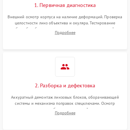
1. Первичная диагностика
Внешний осмотр корпуса на наличие деформаций. Проверка
целостности линз объектива и окуляра. Тестирование
работы барабанчиков ввода поправок, кольца отстройки
Подробнее
параллакса и зума. Выявление сколов, внутренних
загрязнений и нарушений герметичности.
2. Разборка и дефектовка
Аккуратный демонтаж линзовых блоков, оборачивающей
системы и механизма поправок спецключами. Осмотр
внутренних резьбовых соединений, пружин и
Подробнее
уплотнительных колец. Поиск причин люфта, смещения
точки попадания или заклинивания подвижных частей.