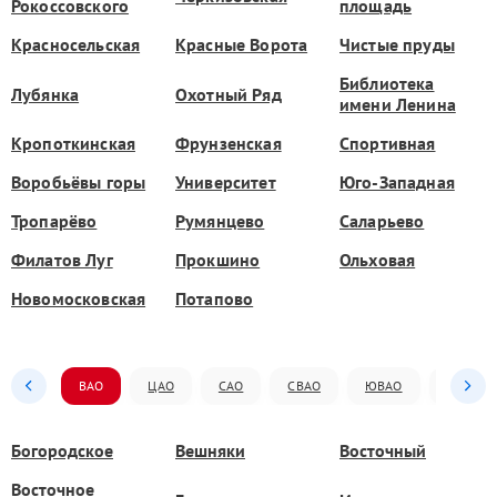
Рокоссовского
площадь
Красносельская
Красные Ворота
Чистые пруды
Библиотека
Лубянка
Охотный Ряд
имени Ленина
Кропоткинская
Фрунзенская
Спортивная
Воробьёвы горы
Университет
Юго-Западная
Тропарёво
Румянцево
Саларьево
Филатов Луг
Прокшино
Ольховая
Новомосковская
Потапово
ВАО
ЦАО
САО
СВАО
ЮВАО
ЮАО
Богородское
Вешняки
Восточный
Восточное