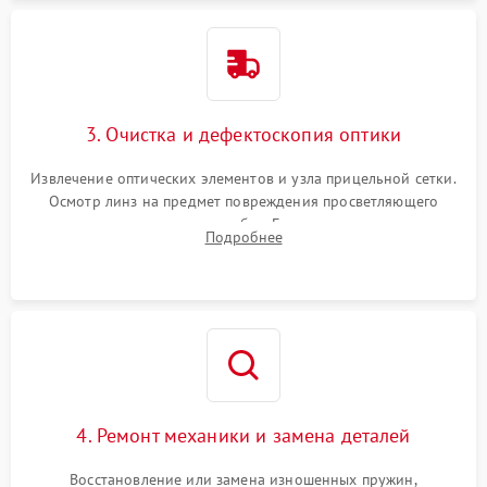
3. Очистка и дефектоскопия оптики
Извлечение оптических элементов и узла прицельной сетки.
Осмотр линз на предмет повреждения просветляющего
покрытия или появления грибка. Бережная очистка стекол
Подробнее
спецрастворами. Проверка целостности гравированной
сетки и модуля ее подсветки.
4. Ремонт механики и замена деталей
Восстановление или замена изношенных пружин,