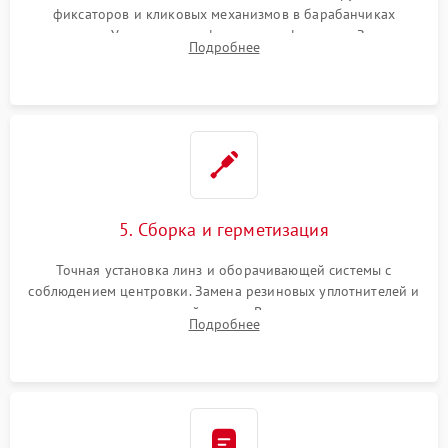
фиксаторов и кликовых механизмов в барабанчиках
поправок. Устранение люфтов в трансфокаторе. Замена
Подробнее
поврежденных линз, разбитой сетки или восстановление
контактов в цепи подсветки прицельной марки.
5. Сборка и герметизация
Точная установка линз и оборачивающей системы с
соблюдением центровки. Замена резиновых уплотнителей и
нанесение влагозащитной смазки. Вакуумирование корпуса
Подробнее
и заполнение его осушенным азотом или аргоном для
защиты линз от внутреннего запотевания.