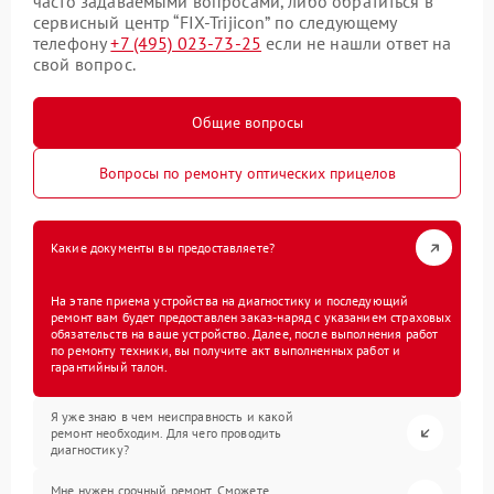
часто задаваемыми вопросами, либо обратиться в
сервисный центр “FIX-Trijicon” по следующему
телефону
+7 (495) 023-73-25
если не нашли ответ на
свой вопрос.
Общие вопросы
Вопросы по ремонту оптических прицелов
Какие документы вы предоставляете?
На этапе приема устройства на диагностику и последующий
ремонт вам будет предоставлен заказ-наряд с указанием страховых
обязательств на ваше устройство. Далее, после выполнения работ
по ремонту техники, вы получите акт выполненных работ и
гарантийный талон.
Я уже знаю в чем неисправность и какой
ремонт необходим. Для чего проводить
диагностику?
Мне нужен срочный ремонт. Сможете