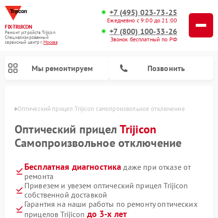
+7 (495) 023-73-25
Ежедневно с 9:00 до 21:00
FIX-TRIJICON
+7 (800) 100-33-26
Ремонт устройств Trijicon
Специализированный
Звонок бесплатный по РФ
cервисный центр г.
Москва
Мы ремонтируем
Позвонить
оскве
Оптический прицел Trijicon самопроизвольное отключение
Ремонт коллиматорных прицелов Trijicon
Оптический прицел
Trijicon
Самопроизвольное отключение
Бесплатная диагностика
даже при отказе от
ремонта
Привезем и увезем оптический прицел Trijicon
собственной доставкой
Гарантия на наши работы по ремонту оптических
до 3-х лет
прицелов Trijicon