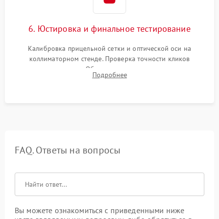
6. Юстировка и финальное тестирование
Калибровка прицельной сетки и оптической оси на
коллиматорном стенде. Проверка точности кликов
механизма поправок. Обязательное испытание прицела на
Подробнее
ударном стенде для проверки устойчивости к отдаче и
гарантии сохранения точки пристрелки.
FAQ. Ответы на вопросы
Вы можете ознакомиться с приведенными ниже