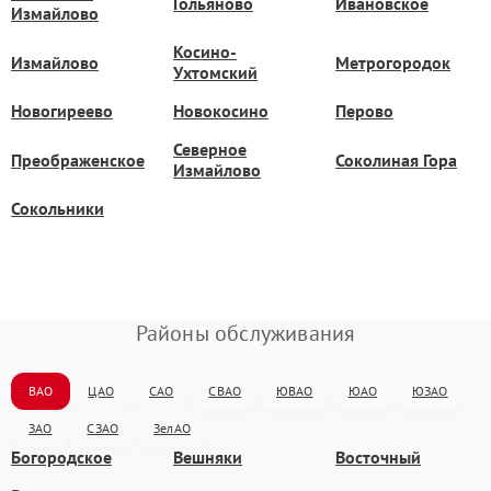
Гольяново
Ивановское
Измайлово
Косино-
Измайлово
Метрогородок
Ухтомский
Новогиреево
Новокосино
Перово
Северное
Преображенское
Соколиная Гора
Измайлово
Сокольники
Районы обслуживания
ВАО
ЦАО
САО
СВАО
ЮВАО
ЮАО
ЮЗАО
ЗАО
СЗАО
ЗелАО
Богородское
Вешняки
Восточный