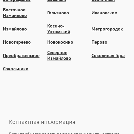
Восточное
Гольяново
Ивановское
Измайлово
Косино-
Измайлово
Метрогородок
Ухтомский
Новогиреево
Новокосино
Перово
Северное
Преображенское
Соколиная Гора
Измайлово
Сокольники
Контактная информация