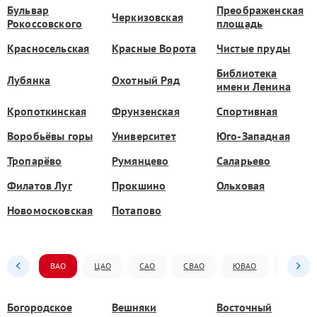
Бульвар
Преображенская
Черкизовская
Рокоссовского
площадь
Красносельская
Красные Ворота
Чистые пруды
Библиотека
Лубянка
Охотный Ряд
имени Ленина
Кропоткинская
Фрунзенская
Спортивная
Воробьёвы горы
Университет
Юго-Западная
Тропарёво
Румянцево
Саларьево
Филатов Луг
Прокшино
Ольховая
Новомосковская
Потапово
ВАО
ЦАО
САО
СВАО
ЮВАО
ЮАО
Богородское
Вешняки
Восточный