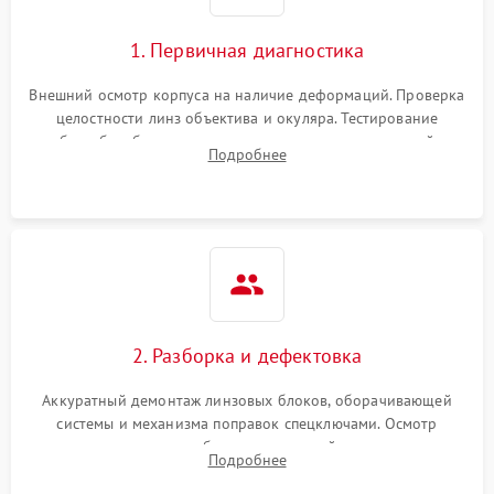
1. Первичная диагностика
Внешний осмотр корпуса на наличие деформаций. Проверка
целостности линз объектива и окуляра. Тестирование
работы барабанчиков ввода поправок, кольца отстройки
Подробнее
параллакса и зума. Выявление сколов, внутренних
загрязнений и нарушений герметичности.
2. Разборка и дефектовка
Аккуратный демонтаж линзовых блоков, оборачивающей
системы и механизма поправок спецключами. Осмотр
внутренних резьбовых соединений, пружин и
Подробнее
уплотнительных колец. Поиск причин люфта, смещения
точки попадания или заклинивания подвижных частей.