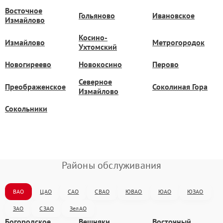
Восточное
Гольяново
Ивановское
Измайлово
Косино-
Измайлово
Метрогородок
Ухтомский
Новогиреево
Новокосино
Перово
Северное
Преображенское
Соколиная Гора
Измайлово
Сокольники
Районы обслуживания
ВАО
ЦАО
САО
СВАО
ЮВАО
ЮАО
ЮЗАО
ЗАО
СЗАО
ЗелАО
Богородское
Вешняки
Восточный