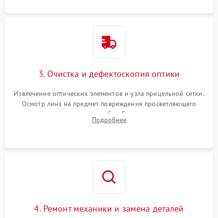
3. Очистка и дефектоскопия оптики
Извлечение оптических элементов и узла прицельной сетки.
Осмотр линз на предмет повреждения просветляющего
покрытия или появления грибка. Бережная очистка стекол
Подробнее
спецрастворами. Проверка целостности гравированной
сетки и модуля ее подсветки.
4. Ремонт механики и замена деталей