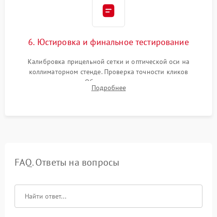
6. Юстировка и финальное тестирование
Калибровка прицельной сетки и оптической оси на
коллиматорном стенде. Проверка точности кликов
механизма поправок. Обязательное испытание прицела на
Подробнее
ударном стенде для проверки устойчивости к отдаче и
гарантии сохранения точки пристрелки.
FAQ. Ответы на вопросы