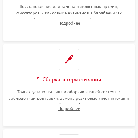
Восстановление или замена изношенных пружин,
фиксаторов и кликовых механизмов в барабанчиках
поправок. Устранение люфтов в трансфокаторе. Замена
Подробнее
поврежденных линз, разбитой сетки или восстановление
контактов в цепи подсветки прицельной марки.
5. Сборка и герметизация
Точная установка линз и оборачивающей системы с
соблюдением центровки. Замена резиновых уплотнителей и
нанесение влагозащитной смазки. Вакуумирование корпуса
Подробнее
и заполнение его осушенным азотом или аргоном для
защиты линз от внутреннего запотевания.