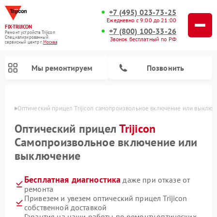
+7 (495) 023-73-25
Ежедневно с 9:00 до 21:00
FIX-TRIJICON
+7 (800) 100-33-26
Ремонт устройств Trijicon
Специализированный
Звонок бесплатный по РФ
cервисный центр г.
Москва
Мы ремонтируем
Позвонить
оскве
Оптический прицел Trijicon самопроизвольное включение или выклю
Ремонт коллиматорных прицелов Trijicon
Оптический прицел
Trijicon
Самопроизвольное включение или
выключение
Бесплатная диагностика
даже при отказе от
ремонта
Привезем и увезем оптический прицел Trijicon
собственной доставкой
Гарантия на наши работы по ремонту оптических