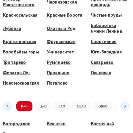
Черкизовская
Рокоссовского
площадь
Красносельская
Красные Ворота
Чистые пруды
Библиотека
Лубянка
Охотный Ряд
имени Ленина
Кропоткинская
Фрунзенская
Спортивная
Воробьёвы горы
Университет
Юго-Западная
Тропарёво
Румянцево
Саларьево
Филатов Луг
Прокшино
Ольховая
Новомосковская
Потапово
ВАО
ЦАО
САО
СВАО
ЮВАО
ЮАО
Богородское
Вешняки
Восточный