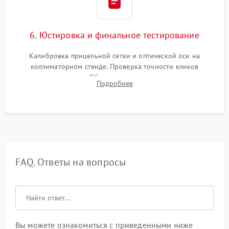
6. Юстировка и финальное тестирование
Калибровка прицельной сетки и оптической оси на
коллиматорном стенде. Проверка точности кликов
механизма поправок. Обязательное испытание прицела на
Подробнее
ударном стенде для проверки устойчивости к отдаче и
гарантии сохранения точки пристрелки.
FAQ. Ответы на вопросы
Вы можете ознакомиться с приведенными ниже