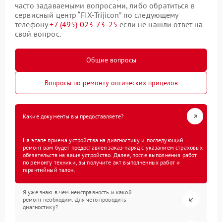
часто задаваемыми вопросами, либо обратиться в
сервисный центр “FIX-Trijicon” по следующему
телефону
+7 (495) 023-73-25
если не нашли ответ на
свой вопрос.
Общие вопросы
Вопросы по ремонту оптических прицелов
Какие документы вы предоставляете?
На этапе приема устройства на диагностику и последующий
ремонт вам будет предоставлен заказ-наряд с указанием страховых
обязательств на ваше устройство. Далее, после выполнения работ
по ремонту техники, вы получите акт выполненных работ и
гарантийный талон.
Я уже знаю в чем неисправность и какой
ремонт необходим. Для чего проводить
диагностику?