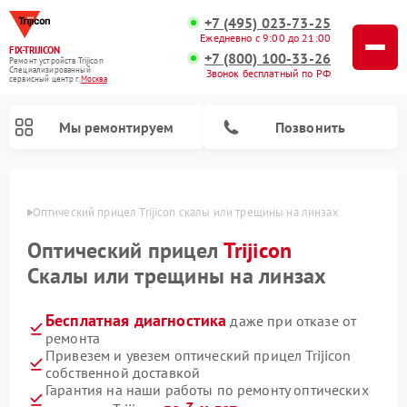
+7 (495) 023-73-25
Ежедневно с 9:00 до 21:00
FIX-TRIJICON
+7 (800) 100-33-26
Ремонт устройств Trijicon
Специализированный
Звонок бесплатный по РФ
cервисный центр г.
Москва
Мы ремонтируем
Позвонить
оскве
Оптический прицел Trijicon скалы или трещины на линзах
Ремонт коллиматорных прицелов Trijicon
Оптический прицел
Trijicon
Скалы или трещины на линзах
Бесплатная диагностика
даже при отказе от
ремонта
Привезем и увезем оптический прицел Trijicon
собственной доставкой
Гарантия на наши работы по ремонту оптических