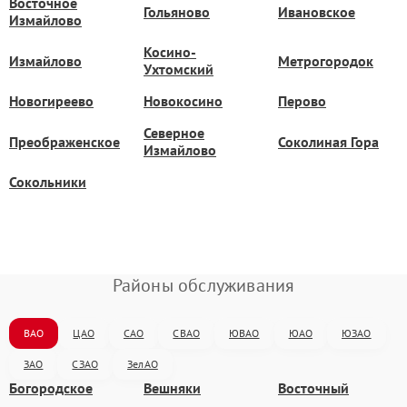
Восточное
Гольяново
Ивановское
Измайлово
Косино-
Измайлово
Метрогородок
Ухтомский
Новогиреево
Новокосино
Перово
Северное
Преображенское
Соколиная Гора
Измайлово
Сокольники
Районы обслуживания
ВАО
ЦАО
САО
СВАО
ЮВАО
ЮАО
ЮЗАО
ЗАО
СЗАО
ЗелАО
Богородское
Вешняки
Восточный