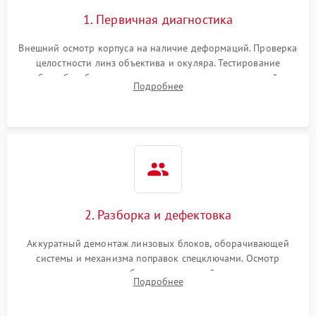
1. Первичная диагностика
Внешний осмотр корпуса на наличие деформаций. Проверка
целостности линз объектива и окуляра. Тестирование
работы барабанчиков ввода поправок, кольца отстройки
Подробнее
параллакса и зума. Выявление сколов, внутренних
загрязнений и нарушений герметичности.
2. Разборка и дефектовка
Аккуратный демонтаж линзовых блоков, оборачивающей
системы и механизма поправок спецключами. Осмотр
внутренних резьбовых соединений, пружин и
Подробнее
уплотнительных колец. Поиск причин люфта, смещения
точки попадания или заклинивания подвижных частей.