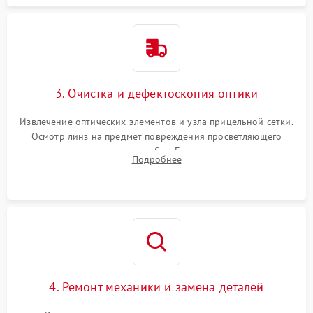
3. Очистка и дефектоскопия оптики
Извлечение оптических элементов и узла прицельной сетки.
Осмотр линз на предмет повреждения просветляющего
покрытия или появления грибка. Бережная очистка стекол
Подробнее
спецрастворами. Проверка целостности гравированной
сетки и модуля ее подсветки.
4. Ремонт механики и замена деталей