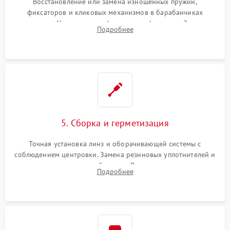
Восстановление или замена изношенных пружин,
фиксаторов и кликовых механизмов в барабанчиках
поправок. Устранение люфтов в трансфокаторе. Замена
Подробнее
поврежденных линз, разбитой сетки или восстановление
контактов в цепи подсветки прицельной марки.
5. Сборка и герметизация
Точная установка линз и оборачивающей системы с
соблюдением центровки. Замена резиновых уплотнителей и
нанесение влагозащитной смазки. Вакуумирование корпуса
Подробнее
и заполнение его осушенным азотом или аргоном для
защиты линз от внутреннего запотевания.