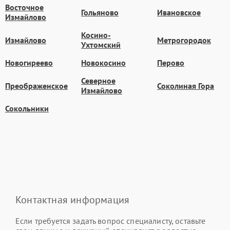
Восточное
Гольяново
Ивановское
Измайлово
Косино-
Измайлово
Метрогородок
Ухтомский
Новогиреево
Новокосино
Перово
Северное
Преображенское
Соколиная Гора
Измайлово
Сокольники
Контактная информация
Если требуется задать вопрос специалисту, оставьте