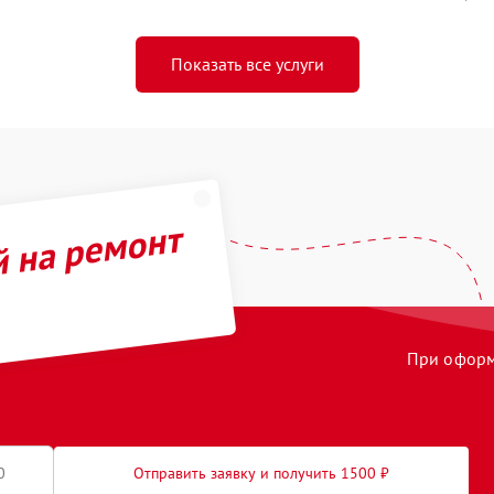
Показать все услуги
й на ремонт
При оформл
Отправить заявку и получить 1500 ₽