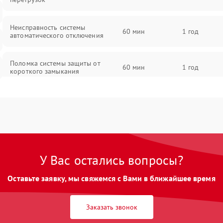
Неисправность системы
60 мин
1 год
автоматического отключения
Поломка системы защиты от
60 мин
1 год
короткого замыкания
Повреждение системы защиты от
60 мин
1 год
перегрева
Неисправность системы защиты от
60 мин
1 год
перенапряжения
У Вас остались вопросы?
Неисправность системы защиты от
60 мин
1 год
Оставьте заявку, мы свяжемся с Вами в ближайшее время
замыкания
Неисправность системы защиты от
Заказать звонок
60 мин
1 год
перегрева