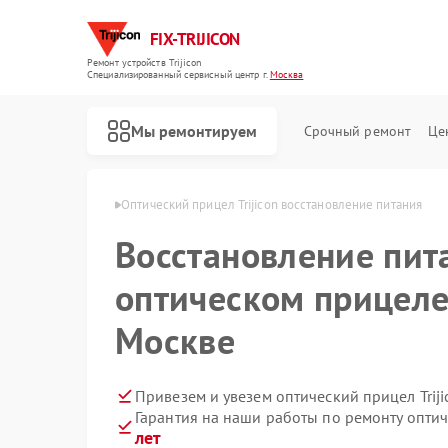
FIX-TRIJICON
Ремонт устройств Trijicon
Специализированный cервисный центр г.
Москва
Мы ремонтируем
Срочный ремонт
Це
Ремонт коллиматорных прицелов Trijicon
в Trijicon в Москве
Оптический прицел Trijicon восстановление питания
Восстановление пит
оптическом прицеле 
Москве
Привезем и увезем оптический прицел Trij
Гарантия на наши работы по ремонту оптич
лет