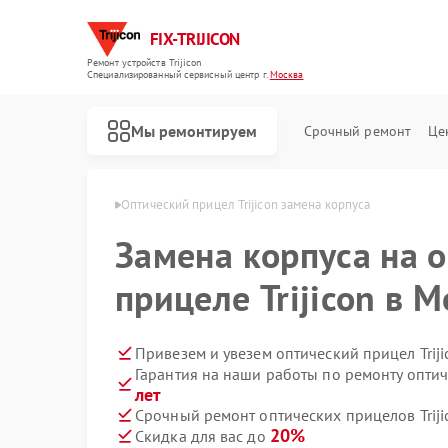
FIX-TRIJICON
Ремонт устройств Trijicon
Специализированный cервисный центр г.
Москва
Мы ремонтируем
Срочный ремонт
Це
Ремонт коллиматорных прицелов Trijicon
в Trijicon в Москве
Оптический прицел Trijicon замена корпуса
Замена корпуса на 
прицеле Trijicon в 
Привезем и увезем оптический прицел Trij
Гарантия на наши работы по ремонту оптич
лет
Срочный ремонт оптических прицелов Triji
20%
Скидка для вас до