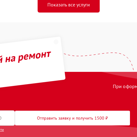
Показать все услуги
й на ремонт
При оформл
Отправить заявку и получить 1500 ₽
сти