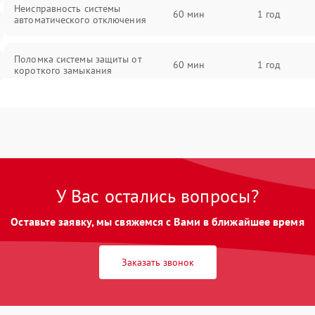
Неисправность системы
60 мин
1 год
автоматического отключения
Поломка системы защиты от
60 мин
1 год
короткого замыкания
Повреждение системы защиты от
60 мин
1 год
перегрева
Неисправность системы защиты от
60 мин
1 год
перенапряжения
У Вас остались вопросы?
Неисправность системы защиты от
60 мин
1 год
Оставьте заявку, мы свяжемся с Вами в ближайшее время
замыкания
Неисправность системы защиты от
Заказать звонок
60 мин
1 год
перегрева
Поломка системы защиты от