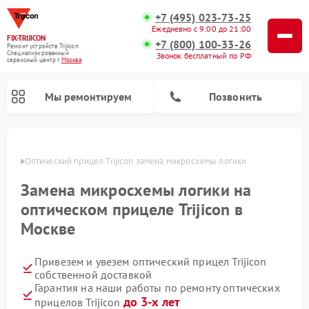
+7 (495) 023-73-25
Ежедневно с 9:00 до 21:00
FIX-TRIJICON
+7 (800) 100-33-26
Ремонт устройств Trijicon
Специализированный
Звонок бесплатный по РФ
cервисный центр г.
Москва
Мы ремонтируем
Позвонить
оскве
Оптический прицел Trijicon замена микросхемы логики
Ремонт коллиматорных прицелов Trijicon
Замена микросхемы логики на
оптическом прицеле Trijicon в
Москве
Привезем и увезем оптический прицел Trijicon
собственной доставкой
Гарантия на наши работы по ремонту оптических
до 3-х лет
прицелов Trijicon