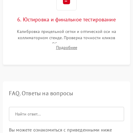
6. Юстировка и финальное тестирование
Калибровка прицельной сетки и оптической оси на
коллиматорном стенде. Проверка точности кликов
механизма поправок. Обязательное испытание прицела на
Подробнее
ударном стенде для проверки устойчивости к отдаче и
гарантии сохранения точки пристрелки.
FAQ. Ответы на вопросы
Вы можете ознакомиться с приведенными ниже