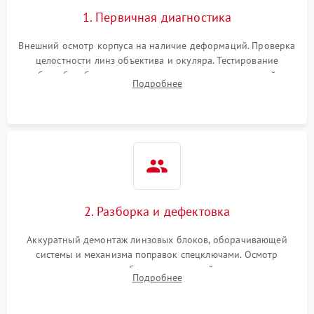
1. Первичная диагностика
Внешний осмотр корпуса на наличие деформаций. Проверка
целостности линз объектива и окуляра. Тестирование
работы барабанчиков ввода поправок, кольца отстройки
Подробнее
параллакса и зума. Выявление сколов, внутренних
загрязнений и нарушений герметичности.
2. Разборка и дефектовка
Аккуратный демонтаж линзовых блоков, оборачивающей
системы и механизма поправок спецключами. Осмотр
внутренних резьбовых соединений, пружин и
Подробнее
уплотнительных колец. Поиск причин люфта, смещения
точки попадания или заклинивания подвижных частей.