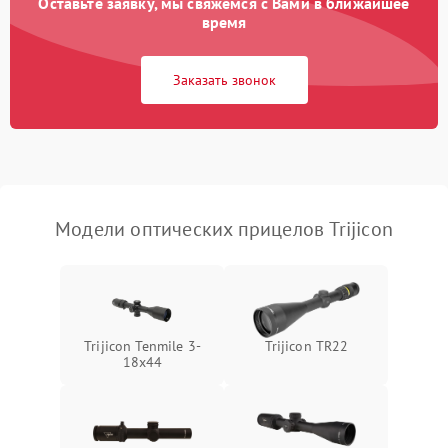
Оставьте заявку, мы свяжемся с Вами в ближайшее
время
Неисправность системы
1000 ₽
Подробнее →
защиты от замыкания
Заказать звонок
Неисправность системы
1000 ₽
Подробнее →
защиты от перегрева
Поломка системы защиты
1000 ₽
Подробнее →
от перенапряжения
Модели оптических прицелов Trijicon
Поломка системы защиты
1000 ₽
Подробнее →
от замыкания
Trijicon Tenmile 3-
Trijicon TR22
18x44