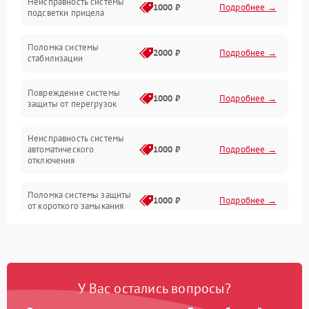
Неисправность системы
Неисправность фокусировки и оптики
1000 ₽
Подробнее →
подсветки прицела
Неисправность подсветки и электроники
Поломка системы
2000 ₽
Подробнее →
стабилизации
Прочие неисправности
Повреждение системы
1000 ₽
Подробнее →
защиты от перегрузок
Электропитание
Неисправность системы
Механика
автоматического
1000 ₽
Подробнее →
отключения
Управление
Поломка системы защиты
1000 ₽
Подробнее →
от короткого замыкания
Корпус/Герметичность
Повреждение системы
Датчики
1000 ₽
Подробнее →
защиты от перегрева
У Вас остались вопросы?
Неисправность системы
защиты от
1000 ₽
Подробнее →
перенапряжения