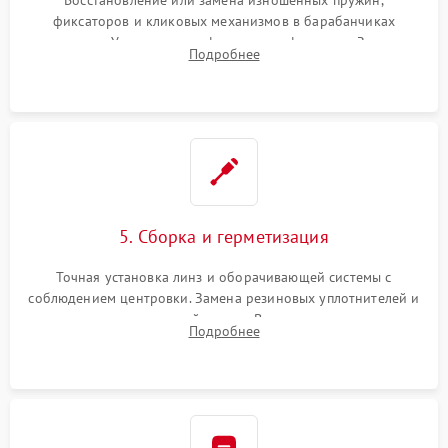
Восстановление или замена изношенных пружин,
фиксаторов и кликовых механизмов в барабанчиках
поправок. Устранение люфтов в трансфокаторе. Замена
Подробнее
поврежденных линз, разбитой сетки или восстановление
контактов в цепи подсветки прицельной марки.
5. Сборка и герметизация
Точная установка линз и оборачивающей системы с
соблюдением центровки. Замена резиновых уплотнителей и
нанесение влагозащитной смазки. Вакуумирование корпуса
Подробнее
и заполнение его осушенным азотом или аргоном для
защиты линз от внутреннего запотевания.