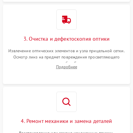
3. Очистка и дефектоскопия оптики
Извлечение оптических элементов и узла прицельной сетки.
Осмотр линз на предмет повреждения просветляющего
покрытия или появления грибка. Бережная очистка стекол
Подробнее
спецрастворами. Проверка целостности гравированной
сетки и модуля ее подсветки.
4. Ремонт механики и замена деталей