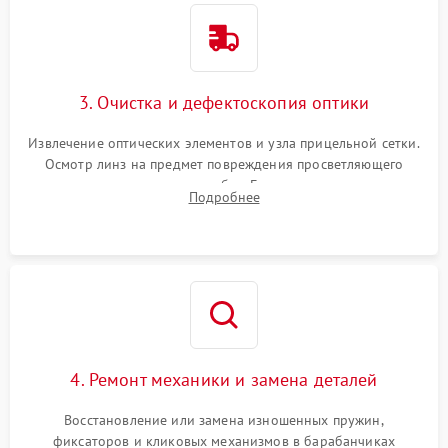
3. Очистка и дефектоскопия оптики
Извлечение оптических элементов и узла прицельной сетки.
Осмотр линз на предмет повреждения просветляющего
покрытия или появления грибка. Бережная очистка стекол
Подробнее
спецрастворами. Проверка целостности гравированной
сетки и модуля ее подсветки.
4. Ремонт механики и замена деталей
Восстановление или замена изношенных пружин,
фиксаторов и кликовых механизмов в барабанчиках