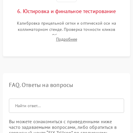
6. Юстировка и финальное тестирование
Калибровка прицельной сетки и оптической оси на
коллиматорном стенде. Проверка точности кликов
механизма поправок. Обязательное испытание прицела на
Подробнее
ударном стенде для проверки устойчивости к отдаче и
гарантии сохранения точки пристрелки.
FAQ. Ответы на вопросы
Вы можете ознакомиться с приведенными ниже
часто задаваемыми вопросами, либо обратиться в
сервисный центр “FIX-Trijicon” по следующему