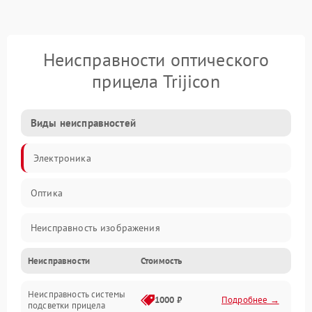
Неисправности оптического
прицела Trijicon
Виды неисправностей
Электроника
Оптика
Неисправность изображения
Неисправности
Стоимость
Механические повреждения
Неисправность системы
Неисправность фокусировки и оптики
1000 ₽
Подробнее →
подсветки прицела