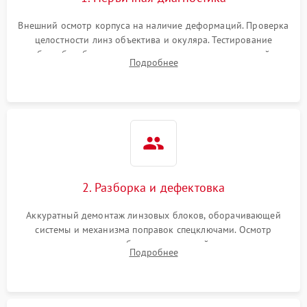
Внешний осмотр корпуса на наличие деформаций. Проверка
целостности линз объектива и окуляра. Тестирование
работы барабанчиков ввода поправок, кольца отстройки
Подробнее
параллакса и зума. Выявление сколов, внутренних
загрязнений и нарушений герметичности.
2. Разборка и дефектовка
Аккуратный демонтаж линзовых блоков, оборачивающей
системы и механизма поправок спецключами. Осмотр
внутренних резьбовых соединений, пружин и
Подробнее
уплотнительных колец. Поиск причин люфта, смещения
точки попадания или заклинивания подвижных частей.