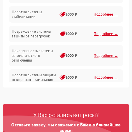
Неисправность подсветки и электроники
Поломка системы
2000 ₽
Подробнее →
стабилизации
Прочие неисправности
Повреждение системы
1000 ₽
Подробнее →
защиты от перегрузок
Электропитание
Неисправность системы
Механика
автоматического
1000 ₽
Подробнее →
отключения
Управление
Поломка системы защиты
1000 ₽
Подробнее →
от короткого замыкания
Корпус/Герметичность
Повреждение системы
Датчики
1000 ₽
Подробнее →
защиты от перегрева
У Вас остались вопросы?
Неисправность системы
защиты от
1000 ₽
Подробнее →
перенапряжения
Оставьте заявку, мы свяжемся с Вами в ближайшее
время