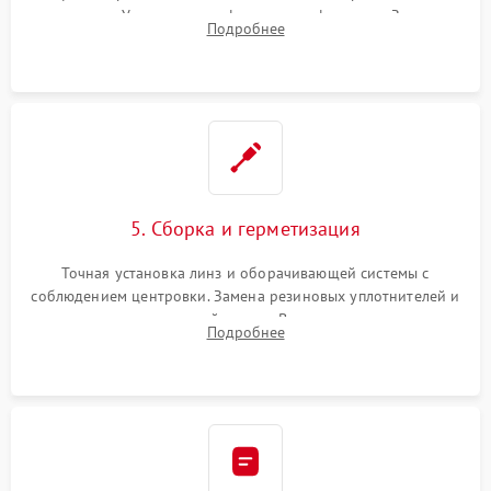
поправок. Устранение люфтов в трансфокаторе. Замена
Подробнее
поврежденных линз, разбитой сетки или восстановление
контактов в цепи подсветки прицельной марки.
5. Сборка и герметизация
Точная установка линз и оборачивающей системы с
соблюдением центровки. Замена резиновых уплотнителей и
нанесение влагозащитной смазки. Вакуумирование корпуса
Подробнее
и заполнение его осушенным азотом или аргоном для
защиты линз от внутреннего запотевания.