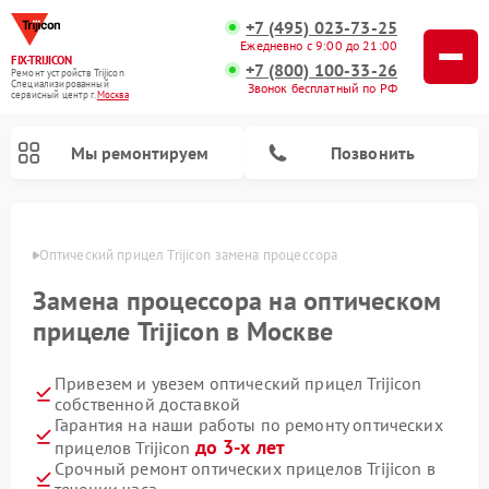
+7 (495) 023-73-25
Ежедневно с 9:00 до 21:00
FIX-TRIJICON
+7 (800) 100-33-26
Ремонт устройств Trijicon
Специализированный
Звонок бесплатный по РФ
cервисный центр г.
Москва
Мы ремонтируем
Позвонить
оскве
Оптический прицел Trijicon замена процессора
Ремонт коллиматорных прицелов Trijicon
Замена процессора на оптическом
прицеле Trijicon в Москве
Привезем и увезем оптический прицел Trijicon
собственной доставкой
Гарантия на наши работы по ремонту оптических
до 3-х лет
прицелов Trijicon
Срочный ремонт оптических прицелов Trijicon в